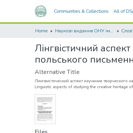
Communities & Collections
All of D
Home
Наукові видання ОНУ імені І. І. Мечникова
Слов
Лінгвістичний аспек
польського письменн
Alternative Title
Лингвистический аспект изучения творческого н
Linguistic aspects of studying the creative heritage of
Files