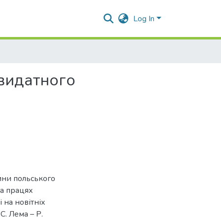
Log In
 видатного
ини польського
на працях
 на новітніх
С. Лема – Р.