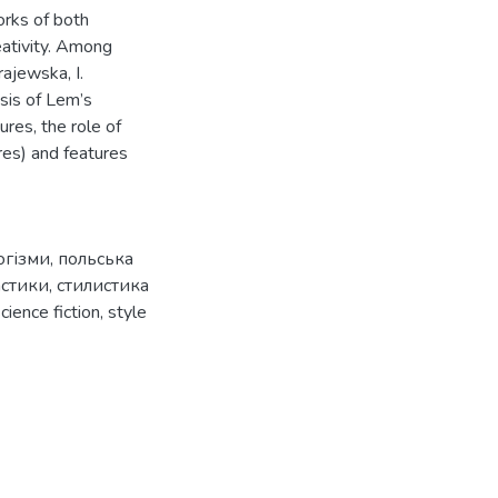
orks of both
eativity. Among
ajewska, I.
ysis of Lem’s
ures, the role of
res) and features
огізми
,
польська
астики
,
стилистика
cience fiction
,
style