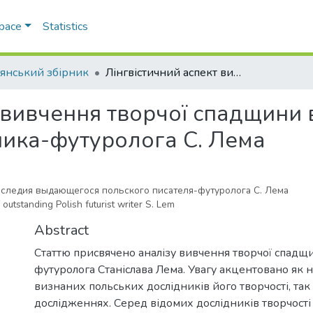
Space
Statistics
’янський збірник
Лінгвістичний аспект вивчення творчої спадщини видатного польського письменника-футуролога С. Лема
т вивчення творчої спадщини
ика-футуролога С. Лема
аследия выдающегося польского писателя-футуролога С. Лема
 outstanding Polish futurist writer S. Lem
Abstract
Статтю присвячено аналізу вивчення творчої спадщ
футуролога Станіслава Лема. Увагу акцентовано як 
визнаних польських дослідників його творчості, так і
дослідженнях. Cеред відомих дослідників творчості 