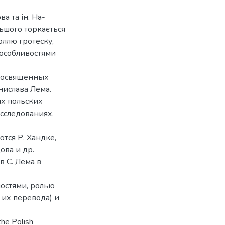
ва та ін. На-
льшого торкається
оллю гротеску,
 особливостями
 посвященных
нислава Лема.
х польских
исследованиях.
тся Р. Хандке,
ова и др.
в С. Лема в
ностями, ролью
 их перевода) и
the Polish