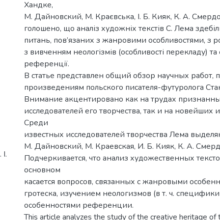
Хандке,
М. Дайновский, М. Краєвська, І. Б. Кияк, К. А. Смердо
голошено, що аналіз художніх текстів С. Лема здебі
питань, пов’язаних з жанровими особливостями, з р
з вивченням неологізмів (особливості перекладу) та
референції.
В статье представлен общий обзор научных работ,
произведениям польского писателя-футуролога Ста
Внимание акцентировано как на трудах признанны
исследователей его творчества, так и на новейших 
Среди
известных исследователей творчества Лема выделяю
М. Дайновский, М. Краевская, И. Б. Кияк, К. А. Смерд
І.
Подчеркивается, что анализ художественных тексто
основном
касается вопросов, связанных с жанровыми особен
гротеска, изучением неологизмов (в т. ч. специфики
особенностями референции.
This article analyzes the study of the creative heritage of 