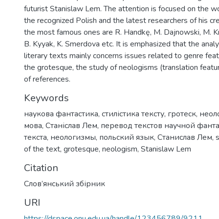
futurist Stanislaw Lem. The attention is focused on the w
the recognized Polish and the latest researchers of his cr
the most famous ones are R. Handkę, M. Dajnowski, M. Kr
B. Kyyak, K. Smerdova etc. It is emphasized that the anal
literary texts mainly concerns issues related to genre feat
the grotesque, the study of neologisms (translation featu
of references.
Keywords
наукова фантастика
,
стилістика тексту
,
гротеск
,
неол
мова
,
Станіслав Лем
,
перевод текстов научной фант
текста
,
неологизмы
,
польский язык
,
Станислав Лем
,
s
of the text
,
grotesque
,
neologism
,
Stanislaw Lem
Citation
Слов’янський збірник
URI
https://dspace.onu.edu.ua/handle/123456789/9211