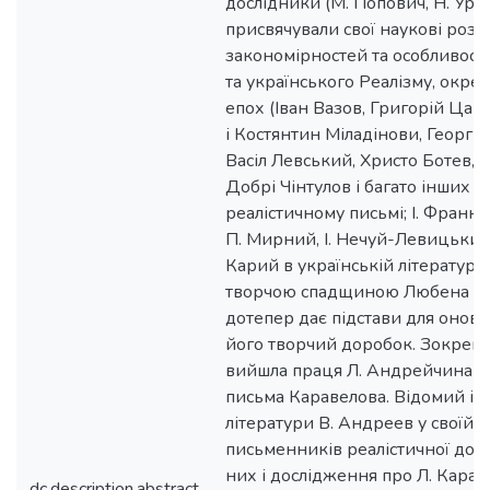
дослідники (М. Попович, Н. Урив
присвячували свої наукові роз
закономірностей та особливост
та українського Реалізму, окре
епох (Іван Вазов, Григорій Цам
і Костянтин Міладінови, Георгі
Васіл Левський, Христо Ботев,
Добрі Чінтулов і багато інших 
реалістичному письмі; І. Франко
П. Мирний, І. Нечуй-Левицький,
Карий в українській літературі)
творчою спадщиною Любена Ка
дотепер дає підстави для оновл
його творчий доробок. Зокрема,
вийшла праця Л. Андрейчина пр
письма Каравелова. Відомий іс
літератури В. Андреев у своїйх
письменників реалістичної доби
них і дослідження про Л. Караве
dc.description.abstract