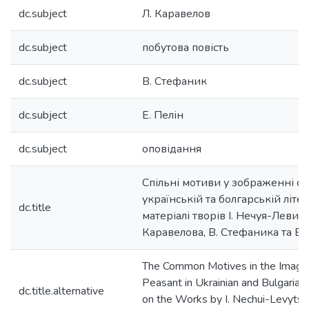
dc.subject
Л. Каравелов
dc.subject
побутова повість
dc.subject
В. Стефаник
dc.subject
Е. Пелін
dc.subject
оповідання
Спільні мотиви у зображенні се
українській та болгарській літер
dc.title
матеріалі творів І. Нечуя-Левицк
Каравелова, В. Стефаника та Е.
The Common Motives in the Image o
Peasant in Ukrainian and Bulgarian
dc.title.alternative
on the Works by I. Nechui-Levytskyi