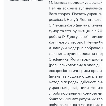
М. Іванова продовжує досліджув
Пеліна, зокрема зупиняючись на
його творах. Постать українсь
реаліста І. Нечуй-Левицького ці
О. Чехівського (він аналізував 
гумор та сатиру митця); а в 200
робота О. Довгушевої, присвяче
комічного у творах І. Нечуя-Ле
Аналізучи модерне зображення
селянина, зупиняємося на творчо
Стефаника. Його твори дослідж
(роль психологізму в оповіді), О
експресіоністичні риси прози С
(визначав художню деталь, як 
методів передачі дійсності пись
українські дослідники. Новизна
спробі порівняння конкретних 
болгарських літературних творі
побут селянства з метою виявле