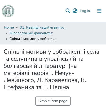
(current)
Log In
Communities
Home
01. Кваліфікаційні випускні роботи здобувачів вищої освіти
&
Філологічний факультет
Collections
Спільні мотиви у зображенні села та селянина в українській та болгарській літературі (на матеріалі творів І. Нечуя-Левицкого, Л. Каравелова, В. Стефаника та Е. Пеліна
All of DSpace
Спільні мотиви у зображенні села
та селянина в українській та
Statistics
болгарській літературі (на
матеріалі творів І. Нечуя-
Левицкого, Л. Каравелова, В.
Стефаника та Е. Пеліна
Simple item page