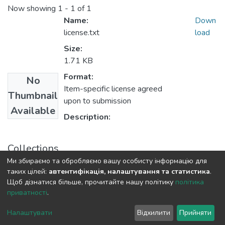
Now showing
1 - 1 of 1
Name:
Down
license.txt
load
Size:
1.71 KB
Format:
No
Item-specific license agreed
Thumbnail
upon to submission
Available
Description:
Collections
Ми збираємо та обробляємо вашу особисту інформацію для
Філологічний факультет
таких цілей:
автентифікація, налаштування та статистика
.
Щоб дізнатися більше, прочитайте нашу політику
політика
приватності
.
DSpace software
copyright © 2009-2026
LYRASIS
Cookie
Privacy
End User
Send
Налаштувати
Відхилити
Прийняти
settings
policy
Agreement
Feedback