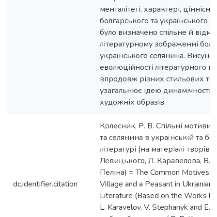
менталітеті, характері, ціннісни
болгарського та українського 
було визначено спільне й відмі
літературному зображенні болг
українського селянина. Висуно
еволюційності літературного п
впродовж різних стильових теч
узагальнює ідею динамічності т
художніх образів.
Колесник, Р. В. Спільні мотиви 
та селянина в українській та бо
літературі (на матеріалі творів І
Левицького, Л. Каравелова, В. 
Пеліна) = The Common Motives in 
dc.identifier.citation
Village and a Peasant in Ukrainian 
Literature (Based on the Works by 
L. Karavelov, V. Stephanyk and E. 