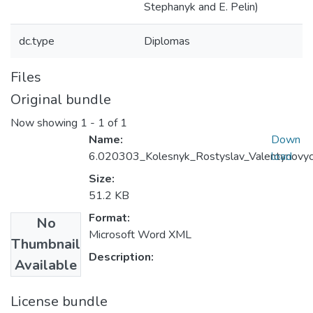
Stephanyk and E. Pelin)
dc.type
Diplomas
Files
Original bundle
Now showing
1 - 1 of 1
Name:
Down
6.020303_Kolesnyk_Rostyslav_Valentynovyc
load
Size:
51.2 KB
Format:
No
Microsoft Word XML
Thumbnail
Description:
Available
License bundle