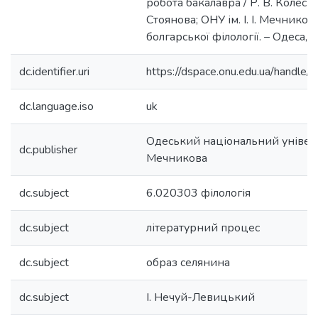
робота бакалавра / Р. В. Колесни
Стоянова; ОНУ ім. І. І. Мечникова
болгарської філології. – Одеса, 2
dc.identifier.uri
https://dspace.onu.edu.ua/hand
dc.language.iso
uk
Одеський національний університ
dc.publisher
Мечникова
dc.subject
6.020303 філологія
dc.subject
літературний процес
dc.subject
образ селянина
dc.subject
І. Нечуй-Левицький