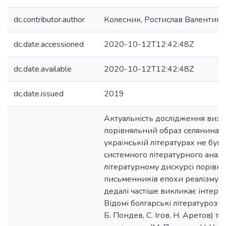
dc.contributor.author
Колесник, Ростислав Валентин
dc.date.accessioned
2020-10-12T12:42:48Z
dc.date.available
2020-10-12T12:42:48Z
dc.date.issued
2019
Актуальність дослідження визн
порівняльний образ селянина у 
українській літературах не був
системного літературного аналіз
літературному дискурсі порівня
письменників епохи реалізму т
дедалі частіше викликає інтерес
Відомі болгарські літературозна
Б. Пондев, С. Ігов, Н. Аретов) та