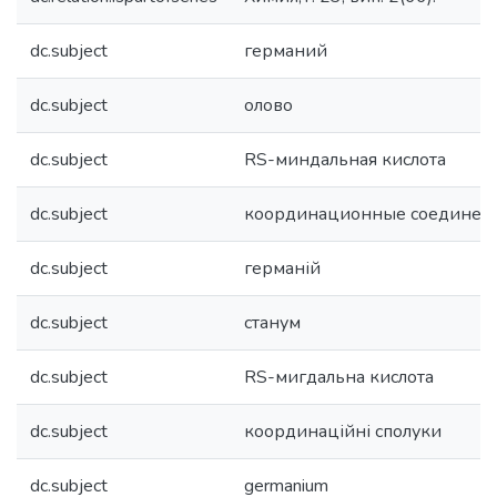
dc.subject
германий
dc.subject
олово
dc.subject
RS-миндальная кислота
dc.subject
координационные соединен
dc.subject
германій
dc.subject
станум
dc.subject
RS-мигдальна кислота
dc.subject
координаційні сполуки
dc.subject
germanium