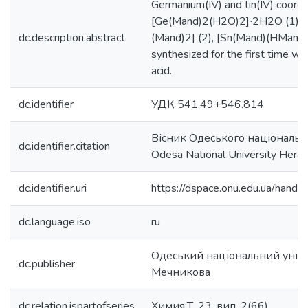
Germanium(IV) and tin(IV) coord
[Ge(Mand)2(H2O)2]∙2H2O (1), 
dc.description.abstract
(Mand)2] (2), [Sn(Mand)(HMand
synthesized for the first time w
acid.
dc.identifier
УДК 541.49+546.814
Вісник Одеського національн
dc.identifier.citation
Odesa National University Heral
dc.identifier.uri
https://dspace.onu.edu.ua/han
dc.language.iso
ru
Одеський національний універс
dc.publisher
Мечникова
dc.relation.ispartofseries
Химия;Т. 23, вип. 2(66).