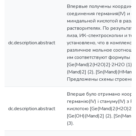
Впервые получены координ
соединения германия(IV) и ол
миндальной кислотой в разл
растворителях. По результата
лиза, ИК-спектроскопии и т
dc.description.abstract
установлено, что в комплексах
различное мольное соотношен
им соответствуют формулы
[Ge(Mand)2(H2O)2]∙2H2O (1), 
(Mand)2] (2), [Sn(Mand)(HMand)
Предложены схемы строения 
Вперше було отримано коорд
германію(IV) і стануму(IV) з
dc.description.abstract
кислотою [Ge(Mand)2(H2O)2]∙2
[Ge(OH)(Mand)2] (2), [Sn(Man
(3).