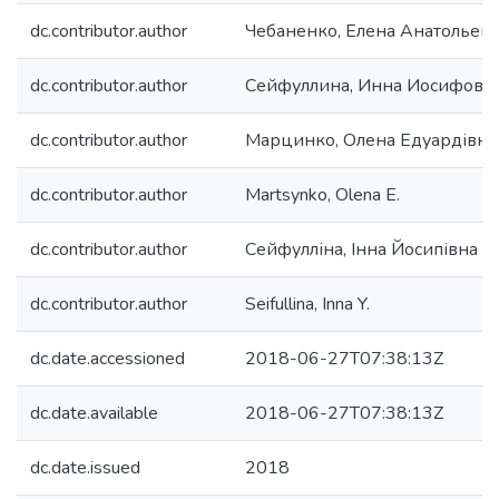
dc.contributor.author
Чебаненко, Елена Анатольев
dc.contributor.author
Сейфуллина, Инна Иосифовн
dc.contributor.author
Марцинко, Олена Едуардівна
dc.contributor.author
Martsynko, Olena E.
dc.contributor.author
Сейфулліна, Інна Йосипівна
dc.contributor.author
Seifullina, Inna Y.
dc.date.accessioned
2018-06-27T07:38:13Z
dc.date.available
2018-06-27T07:38:13Z
dc.date.issued
2018