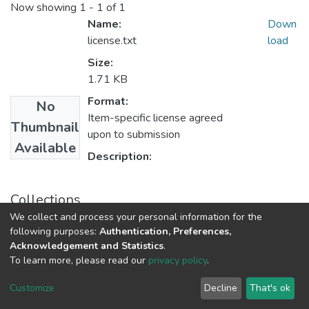
Now showing
1 - 1 of 1
Name:
Down
license.txt
load
Size:
1.71 KB
Format:
No
Item-specific license agreed
Thumbnail
upon to submission
Available
Description:
Collections
We collect and process your personal information for the
Вісник Одеського національного університету. Хімія
following purposes:
Authentication, Preferences,
Acknowledgement and Statistics
.
To learn more, please read our
privacy policy
.
DSpace software
copyright © 2009-2026
LYRASIS
Cookie
Privacy
End User
Send
Customize
Decline
That's ok
settings
policy
Agreement
Feedback