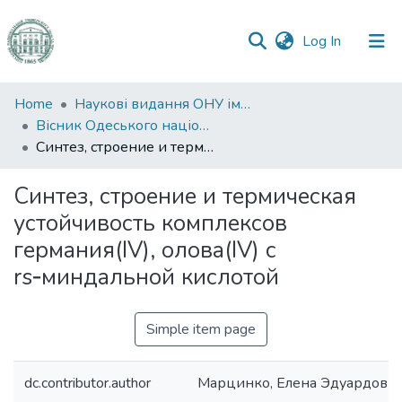
(current)
Log In
Communities
Home
Наукові видання ОНУ імені І. І. Мечникова
&
Вісник Одеського національного університету. Хімія
Collections
Синтез, строение и термическая устойчивость комплексов германия(IV), олова(IV) с rs‑миндальной кислотой
All of DSpace
Синтез, строение и термическая
устойчивость комплексов
Statistics
германия(IV), олова(IV) с
rs‑миндальной кислотой
Simple item page
dc.contributor.author
Марцинко, Елена Эдуардовн