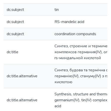
dc.subject
tin
dc.subject
RS-mandelic acid
dc.subject
coordination compounds
Синтез, строение и термическ
dc.title
комплексов германия(IV), олов
rs‑миндальной кислотой
Синтез, будова та термічна ст
dc.title.alternative
германію(IV), стануму(IV) з r
кислотою
Synthesis, structure and thermal 
dc.title.alternative
germanium(IV), tin(IV) complexes
acid