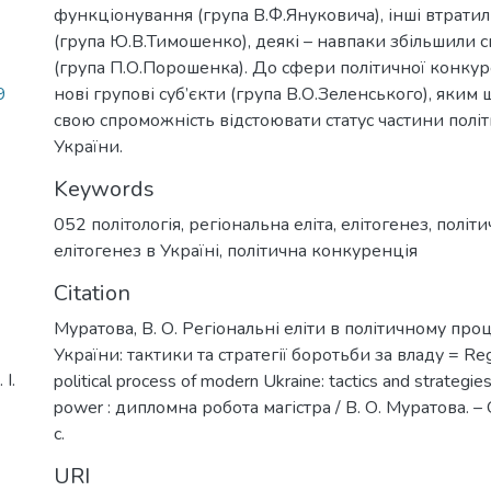
функціонування (група В.Ф.Януковича), інші втратил
(група Ю.В.Тимошенко), деякі – навпаки збільшили с
(група П.О.Порошенка). До сфери політичної конкуре
9
нові групові суб’єкти (група В.О.Зеленського), яким
свою спроможність відстоювати статус частини політ
України.
Keywords
052 політологія
,
регіональна еліта
,
елітогенез
,
політи
елітогенез в Україні
,
політична конкуренція
Citation
Муратова, В. О. Регіональні еліти в політичному проц
України: тактики та стратегії боротьби за владу = Regio
І.
political process of modern Ukraine: tactics and strategies
power : дипломна робота магістра / В. О. Муратова. –
с.
URI