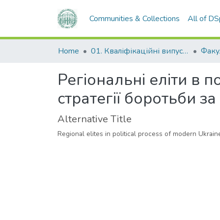
Communities & Collections
All of D
Home
01. Кваліфікаційні випускні роботи здобувачів вищої освіти
Регіональні еліти в п
стратегії боротьби за
Alternative Title
Regional elites in political process of modern Ukraine