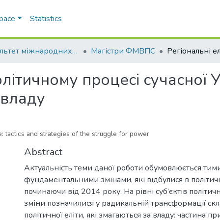
Space
Statistics
Факультет міжнародних відносин, політології та соціології
Магістри ФМВПС
олітичному процесі сучасної У
 владу
: tactics and strategies of the struggle for power
Abstract
Актуальність теми даної роботи обумовлюється тим
фундаментальними змінами, які відбулися в політич
починаючи від 2014 року. На рівні суб’єктів політич
зміни позначилися у радикальній трансформації скл
політичної еліти, які змагаються за владу: частина п