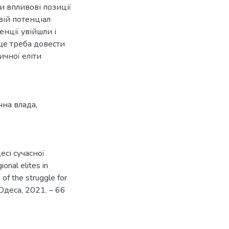
и впливові позиції
вій потенціал
нції увійшли і
 ще треба довести
ичної еліти
чна влада
,
есі сучасної
nal elites in
 of the struggle for
 Одеса, 2021. – 66