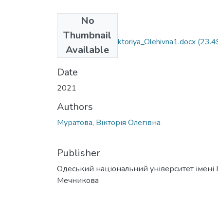
No
Files
Thumbnail
052_Muratova_Viktoriya_Olehivna1.docx
(23.4
Available
KB)
Date
2021
Authors
Муратова, Вікторія Олегівна
Publisher
Одеський національний університет імені І. 
Мечникова