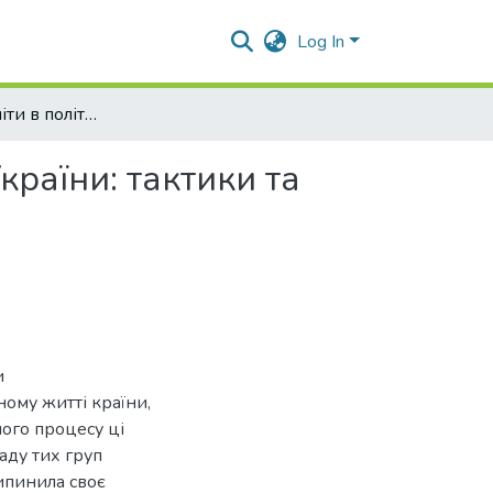
Log In
Регіональні еліти в політичному процесі сучасної України: тактики та стратегії боротьби за владу
країни: тактики та
и
ному житті країни,
ного процесу ці
аду тих груп
рипинила своє