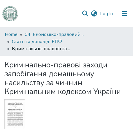
(current)
Log In
Communities
Home
04. Економіко-правовий факультет
&
Статті та доповіді ЕПФ
Collections
Кримінально-правові заходи запобігання домашньому насильству за чинним Кримінальним кодексом України
All of DSpace
Кримінально-правові заходи
запобігання домашньому
Statistics
насильству за чинним
Кримінальним кодексом України