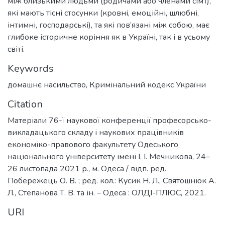
між близькими людьми (родичами або членами сім’ї),
які мають тісні стосунки (кровні, емоційні, шлюбні,
інтимні, господарські), та які пов’язані між собою, має
глибоке історичне коріння як в Україні, так і в усьому
світі.
Keywords
домашнє насильство
,
Кримінальний кодекс України
Citation
Матеріали 76-ї наукової конференції професорсько-
викладацького складу і наукових працівників
економіко-правового факультету Одеського
національного університету імені І. І. Мечникова, 24–
26 листопада 2021 р., м. Одеса / відп. ред.
Побережець О. В. ; ред. кол.: Кусик Н. Л., Святошнюк А.
Л., Степанова Т. В. та ін. – Одеса : ОЛДІ-ПЛЮС, 2021.
URI