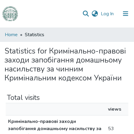
(current)
Log In
Communities
Home
Statistics
&
Collections
Statistics for Кримінально-правові
заходи запобігання домашньому
All of DSpace
насильству за чинним
Кримінальним кодексом України
Total visits
views
Кримінально-правові заходи
запобігання домашньому насильству за
53