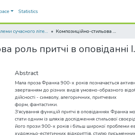
Space
Statistics
Проблеми сучасного літературознавства
Композиційно-стильова роль притчі в оповіданні І. Франка ≪Терен у нозі≫
а роль притчі в оповіданні 
Abstract
Мала проза Франка 900-х років позначається акти
звертанням до різних видів умовно-образного від
дійсності - символу, алегоричних, притчевих
форм, фантастики.
З’ясування функцій притчі в оповіданнях Франка м
стати одним із шляхів дослідження стильової своєрі
його прози 900-х років і більш широкої проблеми е
художньо-естетичних відкриттів, стилю письменник