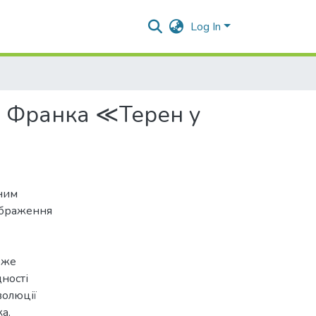
Log In
І. Франка ≪Терен у
вним
ображення
оже
дності
волюції
а.