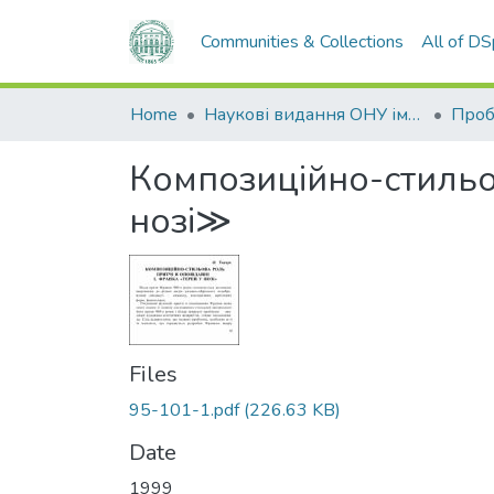
Communities & Collections
All of D
Home
Наукові видання ОНУ імені І. І. Мечникова
Композиційно-стильов
нозі≫
Files
95-101-1.pdf
(226.63 KB)
Date
1999