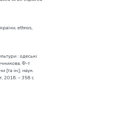
України
,
ethnos
,
льтури : одеські
Мечникова, Ф-т
и [та ін.]; наук.
т, 2018. – 358 с