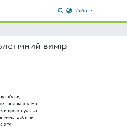
Увійти
ологічний вимір
ня зв’язку
ом ландшафту. На
леми пропонується
ітичної доби як
сів та