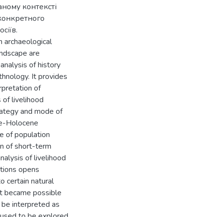
аному контексті
конкретного
сіїв.
 archaeological
landscape are
 analysis of history
thnology. It provides
rpretation of
 of livelihood
strategy and mode of
ene-Holocene
e of population
on of short-term
nalysis of livelihood
itions opens
to certain natural
 it became possible
d be interpreted as
s used to be explored