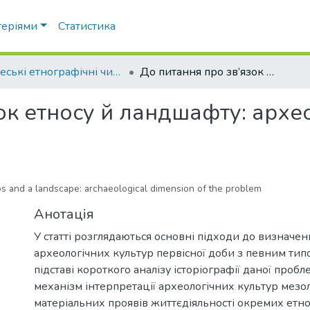
теріями
Статистика
Одеські етнографічні читання
До питання про зв’язок етносу й ландшафту: археологічний вимір проблеми
ок етносу й ландшафту: архе
s and a landscape: archaeological dimension of the problem
Анотація
У статті розглядаються основні підходи до визначен
археологічних культур первісної доби з певним тип
підставі короткого аналізу історіографії даної проб
механізм інтерпретації археологічних культур мезол
матеріальних проявів життєдіяльності окремих етно