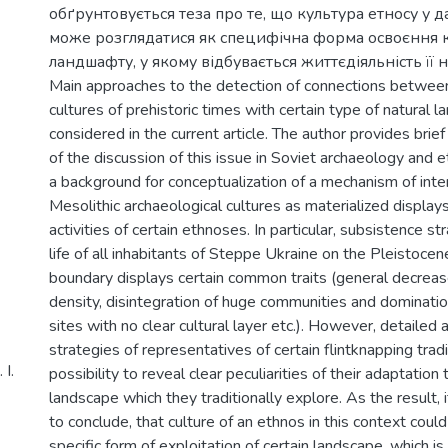
обґрунтовується теза про те, що культура етносу у д
може розглядатися як специфічна форма освоєння 
ландшафту, у якому відбувається життєдіяльність її но
Main approaches to the detection of connections between
cultures of prehistoric times with certain type of natural 
considered in the current article. The author provides brief
of the discussion of this issue in Soviet archaeology and e
a background for conceptualization of a mechanism of inte
Mesolithic archaeological cultures as materialized displays
activities of certain ethnoses. In particular, subsistence 
life of all inhabitants of Steppe Ukraine on the Pleistoc
boundary displays certain common traits (general decreas
density, disintegration of huge communities and dominati
sites with no clear cultural layer etc.). However, detailed a
strategies of representatives of certain flintknapping trad
І.
possibility to reveal clear peculiarities of their adaptation 
landscape which they traditionally explore. As the result,
to conclude, that culture of an ethnos in this context coul
specific form of exploitation of certain landscape, which i