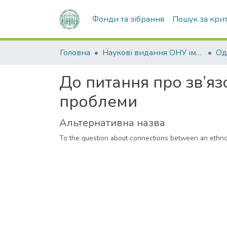
Фонди та зібрання
Пошук за кри
Головна
Наукові видання ОНУ імені І. І. Мечникова
До питання про зв’яз
проблеми
Альтернативна назва
To the question about connections between an ethno