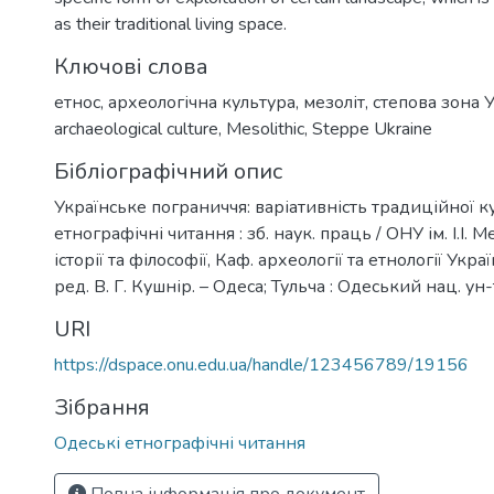
as their traditional living space.
Ключові слова
етнос
,
археологічна культура
,
мезоліт
,
степова зона 
archaeological culture
,
Mesolithic
,
Steppe Ukraine
Бібліографічний опис
Українське пограниччя: варіативність традиційної ку
етнографічні читання : зб. наук. праць / ОНУ ім. І.І. 
історії та філософії, Каф. археології та етнології Україн
ред. В. Г. Кушнір. – Одеса; Тульча : Одеський нац. ун-
URI
https://dspace.onu.edu.ua/handle/123456789/19156
Зібрання
Одеські етнографічні читання
Повна інформація про документ