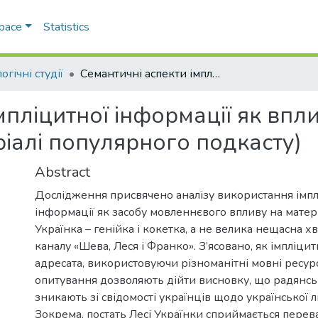
Space
Statistics
огічні студії
Семантичні аспекти імпліцитної інформації як впливового інструменту нових медіа (на матеріалі популярного подкасту)
мпліцитної інформації як впл
ріалі популярного подкасту)
Abstract
Дослідження присвячено аналізу використання імпл
інформації як засобу мовленнєвого впливу на матері
Українка – генійка і кокетка, а не велика нещасна х
каналу «Шева, Леся і Франко». З’ясовано, як імпліцит
адресата, використовуючи різноманітні мовні ресур
опитування дозволяють дійти висновку, що радянсь
зникають зі свідомості українців щодо української л
Зокрема, постать Лесі Українки сприймається пере