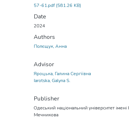
57-61.pdf
(581.26 KB)
Date
2024
Authors
Полєщук, Анна
Advisor
Яроцька, Галина Сергіївна
Iarotska, Galyna S.
Publisher
Одеський національний університет імені І. 
Мечникова