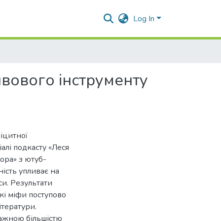
Log In
ивового інструменту
іцитної
алі подкасту «Леся
вора» з ютуб-
ність упливає на
си. Результати
кі міфи поступово
ітератури.
важною більшістю