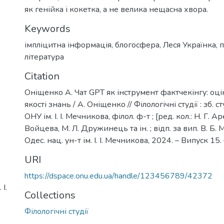
як генійка і кокетка, а не велика нещасна хвора.
Keywords
імпліцитна інформація
,
блогосфера
,
Леся Українка
,
п
література
Citation
Оніщенко А. Чат GPT як інструмент фактчекінгу: оці
якості знань / А. Оніщенко // Філологічні студії : зб. ст
ОНУ ім. І. І. Мечникова, філол. ф-т ; [ред. кол.: Н. Г. А
Войцева, М. Л. Дружинець та ін. ; відп. за вип. В. Б. М
Одес. нац. ун-т ім. І. І. Мечникова, 2024. – Випуск 15.
URI
https://dspace.onu.edu.ua/handle/123456789/42372
І.
Collections
Філологічні студії