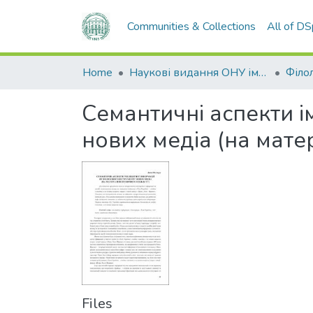
Communities & Collections
All of D
Home
Наукові видання ОНУ імені І. І. Мечникова
Філол
Семантичні аспекти і
нових медіа (на мате
Files