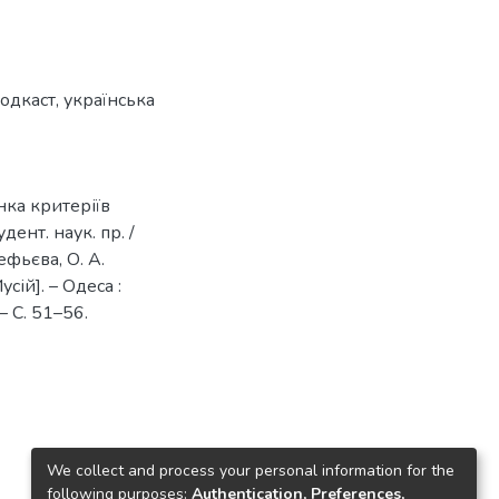
одкаст
,
українська
нка критеріїв
удент. наук. пр. /
рефьєва, О. А.
усій]. – Одеса :
 – С. 51–56.
We collect and process your personal information for the
following purposes:
Authentication, Preferences,