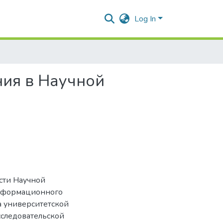
Log In
ия в Научной
сти Научной
информационного
а университетской
сследовательской