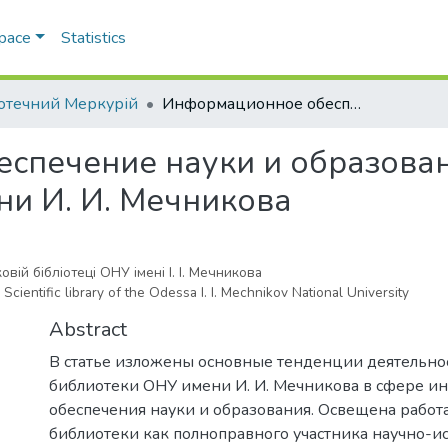
Space
Statistics
іотечний Меркурій
Информационное обеспечение науки и образования в Научной библиотеке ОНУ имени И. И. Мечникова
спечение науки и образован
и И. И. Мечникова
вій бібліотеці ОНУ імені І. І. Мечникова
Scientific library of the Odessa I. I. Mechnikov National University
Abstract
В статье изложены основные тенденции деятельно
библиотеки ОНУ имени И. И. Мечникова в сфере 
обеспечения науки и образования. Освещена работ
библиотеки как полноправного участника научно-и