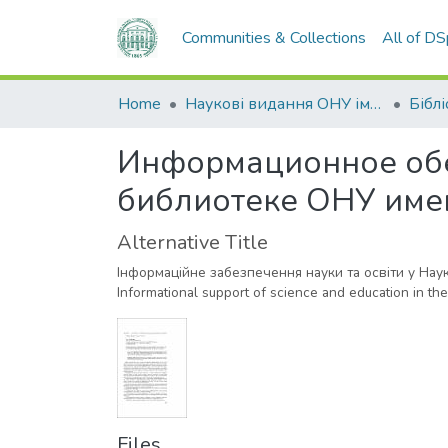
Communities & Collections
All of D
Home
Наукові видання ОНУ імені І. І. Мечникова
Бібл
Информационное обе
библиотеке ОНУ имен
Alternative Title
Інформаційне забезпечення науки та освіти у Науко
Informational support of science and education in the 
Files