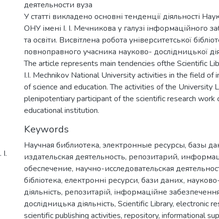
деятельности вуза
У статті викладено основні тенденції діяльності Наук
ОНУ імені І. І. Мечникова у галузі інформаційного 
та освіти. Висвітлена робота університетської бібліо
повноправного учасника науково- дослідницької дія
The article represents main tendencies ofthe Scientific L
I.I. Mechnikov National University activities in the field of
of science and education. The activities of the University L
plenipotentiary participant of the scientific research work 
educational institution.
Keywords
Научная библиотека
,
электронные ресурсы
,
базы д
І.
издательская деятельность
,
репозитарий
,
информа
обеспечение
,
научно-исследовательская деятельнос
бібліотека
,
електронні ресурси
,
бази даних
,
науково
діяльність
,
репозитарій
,
інформаційне забезпеченн
дослідницька діяльність
,
Scientific Library
,
electronic r
scientific publishing activities
,
repository
,
informational su