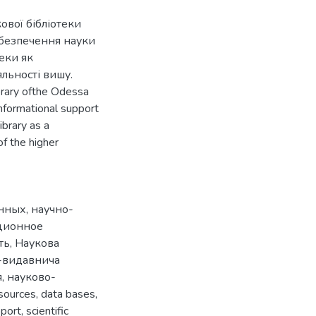
ової бібліотеки
забезпечення науки
теки як
льності вишу.
ibrary ofthe Odessa
 informational support
ibrary as a
of the higher
анных
,
научно-
ционное
ть
,
Наукова
-видавнича
я
,
науково-
esources
,
data bases
,
pport
,
scientific