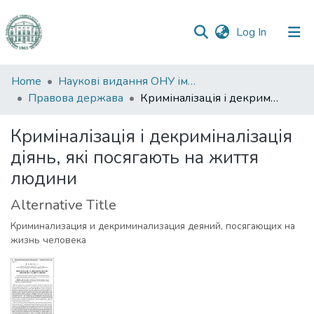
(current)
Log In
Communities
Home
Наукові видання ОНУ імені І. І. Мечникова
&
Правова держава
Криміналізація і декриміналізація діянь, які посягають на життя людини
Collections
Криміналізація і декриміналізація
All of DSpace
діянь, які посягають на життя
людини
Statistics
Alternative Title
Криминализация и декриминализация деяний, посягающих на
жизнь человека