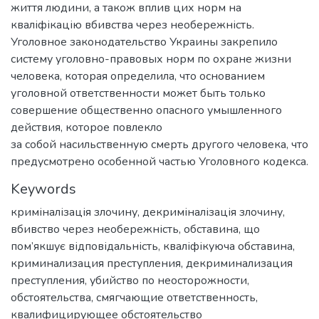
життя людини, а також вплив цих норм на
кваліфікацію вбивства через необережність.
Уголовное законодательство Украины закрепило
систему уголовно-правовых норм по охране жизни
человека, которая определила, что основанием
уголовной ответственности может быть только
совершение общественно опасного умышленного
действия, которое повлекло
за собой насильственную смерть другого человека, что
предусмотрено особенной частью Уголовного кодекса.
Keywords
криміналізація злочину
,
декриміналізація злочину
,
вбивство через необережність
,
обставина
,
що
пом’якшує відповідальність
,
кваліфікуюча обставина
,
криминализация преступления
,
декриминализация
преступления
,
убийство по неосторожности
,
обстоятельства
,
смягчающие ответственность
,
квалифицирующее обстоятельство