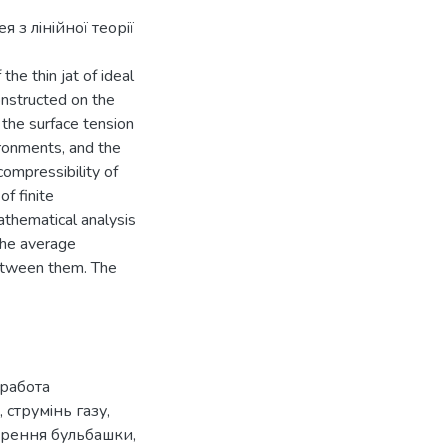
 з лiнiйної теорiї
the thin jat of ideal
constructed on the
the surface tension
vironments, and the
compressibility of
f finite
athematical analysis
the average
etween them. The
работа
,
струмiнь газу
,
ирення бульбашки
,