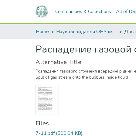
Communities & Collections
All of D
Home
Наукові видання ОНУ імені І. І. Мечникова
Распадение газовой 
Alternative Title
Розпадання газового струменя всерединi рiдини 
Split of gas stream onto the bubbles inside liquid
Files
7-11.pdf
(500.04 KB)