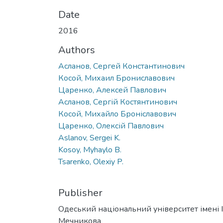
Date
2016
Authors
Асланов, Сергей Константинович
Косой, Михаил Брониславович
Царенко, Алексей Павлович
Асланов, Сергій Костянтинович
Косой, Михайло Броніславович
Царенко, Олексій Павлович
Aslanov, Sergei K.
Kosoy, Myhaylo B.
Tsarenko, Olexiy P.
Publisher
Одеський національний університет імені І. 
Мечникова