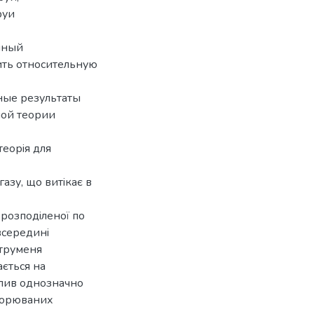
руи
нный
ить относительную
ные результаты
ной теории
теорiя для
азу, що витiкає в
 розподiленої по
всерединi
струменя
ається на
олив однозначно
творюваних