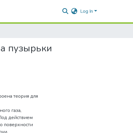
Log In
на пузырьки
роена теория для
ого газа,
Под действием
по поверхности
руи,