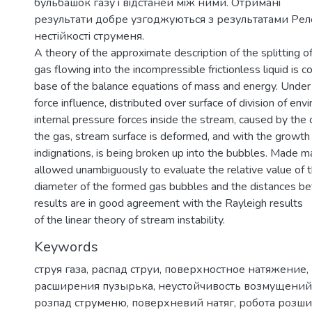
бульбашок газу i вiдстаней мiж ними. Отриманi
результати добре узгоджуються з результатами Релея
нестiйкостi струменя.
A theory of the approximate description of the splitting of 
gas flowing into the incompressible frictionless liquid is 
base of the balance equations of mass and energy. Under 
force influence, distributed over surface of division of en
internal pressure forces inside the stream, caused by the 
the gas, stream surface is deformed, and with the growth o
indignations, is being broken up into the bubbles. Made m
allowed unambiguously to evaluate the relative value of 
diameter of the formed gas bubbles and the distances b
results are in good agreement with the Rayleigh results
of the linear theory of stream instability.
Keywords
струя газа
,
распад струи
,
поверхностное натяжение
,
расширения пузырька
,
неустойчивость возмущений
розпад струменю
,
поверхневий натяг
,
робота розш