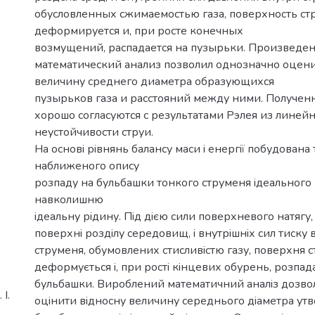
обусловленных сжимаемостью газа, поверхность ст
деформируется и, при росте конечных
возмущений, распадается на пузырьки. Произведе
математический анализ позволил однозначно оцен
величину среднего диаметра образующихся
пузырьков газа и расстояний между ними. Получен
хорошо согласуются с результатами Рэлея из линей
неустойчивости струи.
На основi рiвнянь балансу маси i енергiї побудована 
наближеного опису
розпаду на бульбашки тонкого струменя iдеального г
навколишню
iдеальну рiдину. Пiд дiєю сили поверхневого натягу,
поверхнi роздiлу середовищ, i внутрiшнiх сил тиску 
струменя, обумовлених стисливiстю газу, поверхня 
деформується i, при ростi кiнцевих обурень, розпад
бульбашки. Вироблений математичний аналiз дозв
І.
оцiнити вiдносну величину середнього дiаметра у