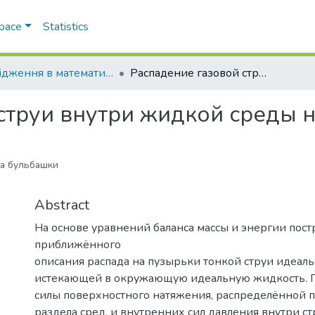
Space
Statistics
Дослiдження в математицi i механiцi
Распадение газовой струи внутри жидкой среды на пузырьки
струи внутри жидкой среды 
на бульбашки
Abstract
На основе уравнений баланса массы и энергии пост
приближённого
описания распада на пузырьки тонкой струи идеальн
истекающей в окружающую идеальную жидкость. 
силы поверхностного натяжения, распределённой 
раздела сред, и внутренних сил давления внутри ст