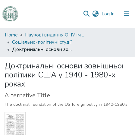
(current)
Log In
Communities
Home
Наукові видання ОНУ імені І. І. Мечникова
&
Соціально-політичні студії
Collections
Доктринальні основи зовнішньої політики США у 1940 - 1980-х роках
All of DSpace
Доктринальні основи зовнішньої
політики США у 1940 - 1980-х
Statistics
роках
Alternative Title
The doctrinal Foundation of the US foreign policy in 1940-1980’s