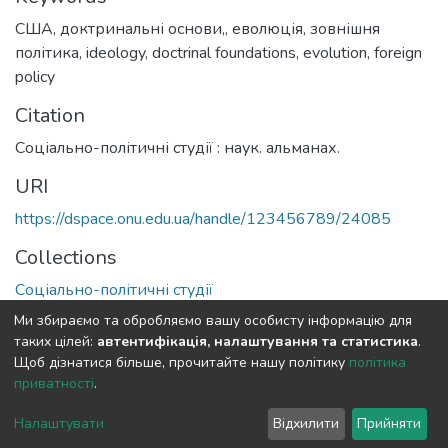
США
,
доктринальні основи,
,
еволюція
,
зовнішня
політика
,
ideology
,
doctrinal foundations
,
evolution
,
foreign
policy
Citation
Соціально-політичні студії : наук. альманах.
URI
https://dspace.onu.edu.ua/handle/123456789/24085
Collections
Соціально-політичні студії
Ми збираємо та обробляємо вашу особисту інформацію для
Full item page
таких цілей:
автентифікація, налаштування та статистика
.
Щоб дізнатися більше, прочитайте нашу політику
політика
приватності
.
DSpace software
copyright © 2009-2026
LYRASIS
Cookie
Privacy
End User
Send
Налаштувати
Відхилити
Прийняти
settings
policy
Agreement
Feedback