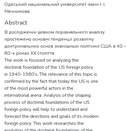
Одеський національний університет імені І. І.
Мечникова
Abstract
В дослідженні шляхом порівняльного аналізу
простежено основні тенденції розвитку
доктринальних основ зовнішньої політики США в 40 –
80-х роках ХХ століття.
The work is focused on analyzing the
doctrinal foundation of the US foreign policy
in 1940-1980’s. The relevance of this topic is
confirmed by the fact that today the US is one
of the most powerful actors in the
international arena. Analysis of the shaping
process of doctrinal foundations of the US
foreign policy will help to understand and
forecast the directions and goals of its modern
foreign policy. This work researches the
evolution of the doctrinal foundations of the