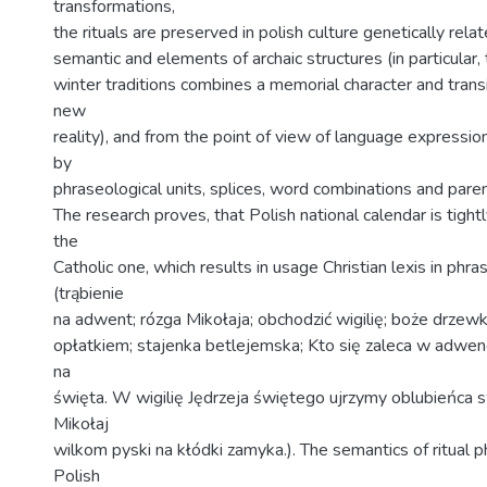
transformations,
the rituals are preserved in polish culture genetically rel
semantic and elements of archaic structures (in particular, 
winter traditions combines a memorial character and transi
new
reality), and from the point of view of language expressi
by
phraseological units, splices, word combinations and pare
The research proves, that Polish national calendar is tigh
the
Catholic one, which results in usage Christian lexis in phra
(trąbienie
na adwent; rózga Mikołaja; obchodzić wigilię; boże drzewko
opłatkiem; stajenka betlejemska; Kto się zaleca w adwenc
na
święta. W wigilię Jędrzeja świętego ujrzymy oblubieńca 
Mikołaj
wilkom pyski na kłódki zamyka.). The semantics of ritual 
Polish