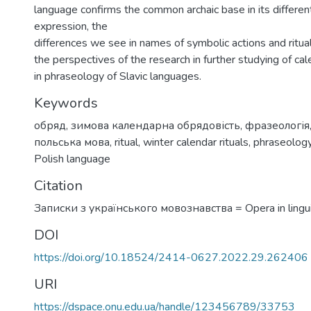
language confirms the common archaic base in its differen
expression, the
differences we see in names of symbolic actions and ritu
the perspectives of the research in further studying of cal
in phraseology of Slavic languages.
Keywords
обряд
,
зимова календарна обрядовість
,
фразеологія
польська мова
,
ritual
,
winter calendar rituals
,
phraseolog
Polish language
Citation
Записки з українського мовознавства = Opera in linguis
DOI
https://doi.org/10.18524/2414-0627.2022.29.262406
URI
https://dspace.onu.edu.ua/handle/123456789/33753