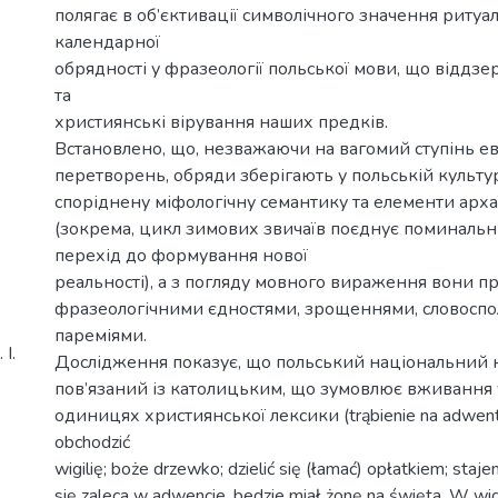
полягає в об’єктивації символічного значення ритуа
календарної
обрядності у фразеології польської мови, що віддз
та
християнські вірування наших предків.
Встановлено, що, незважаючи на вагомий ступінь 
перетворень, обряди зберігають у польській культу
споріднену міфологічну семантику та елементи арха
(зокрема, цикл зимових звичаїв поєднує поминальн
перехід до формування нової
реальності), а з погляду мовного вираження вони п
фразеологічними єдностями, зрощеннями, словоспо
пареміями.
І.
Дослідження показує, що польський національний к
пов’язаний із католицьким, що зумовлює вживання 
одиницях християнської лексики (trąbienie na adwent;
obchodzić
wigilię; boże drzewko; dzielić się (łamać) opłatkiem; staj
się zaleca w adwencie, bedzie miał żonę na święta. W wigi