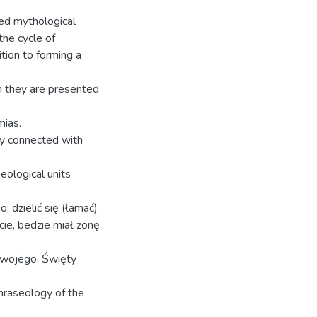
ated mythological
the cycle of
tion to forming a
on they are presented
mias.
tly connected with
seological units
; dzielić się (łamać)
ie, bedzie miał żonę
swojego. Święty
phraseology of the