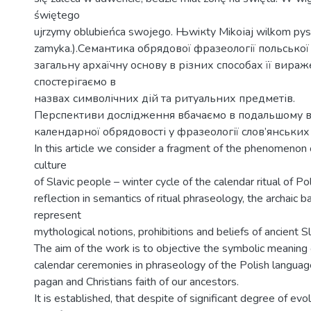
świętego
ujrzymy oblubieńca swojego. Њwiкty Mikoіaj wilkom pysk
zamyka.).Семантика обрядової фразеології польсько
загальну архаїчну основу в різних способах її вираж
спостерігаємо в
назвах символічних дій та ритуальних предметів.
Перспективи дослідження вбачаємо в подальшому 
календарної обрядовості у фразеології слов’янських
In this article we consider a fragment of the phenomenon o
culture
of Slavic people – winter cycle of the calendar ritual of Po
reflection in semantics of ritual phraseology, the archaic b
represent
mythological notions, prohibitions and beliefs of ancient S
The aim of the work is to objective the symbolic meaning o
calendar ceremonies in phraseology of the Polish language
pagan and Christians faith of our ancestors.
It is established, that despite of significant degree of evo