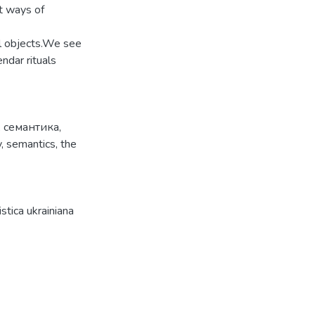
t ways of
al objects.We see
endar rituals
,
семантика
,
y
,
semantics
,
the
tica ukrainiana