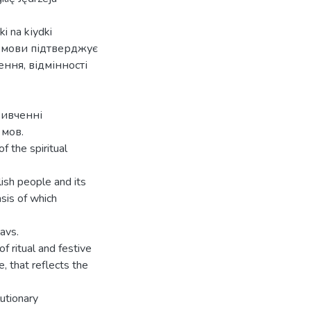
i na kіуdki
ї мови підтверджує
ення, відмінності
вивченні
 мов.
f the spiritual
lish people and its
asis of which
lavs.
f ritual and festive
, that reflects the
lutionary