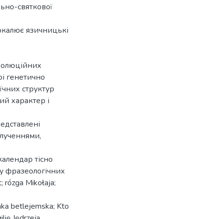
льно-святкової
еркалює язичницькі
еволюційних
рі генетично
їчних структур
ий характер і
редставлені
лученнями,
алендар тісно
у фразеологічних
 rózga Mikołaja;
enka betlejemska; Kto
lię Jędrzeja