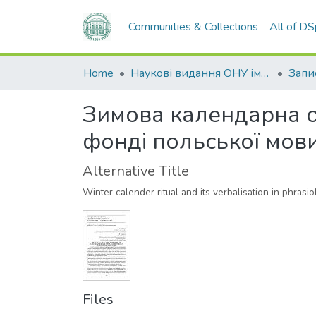
Communities & Collections
All of D
Home
Наукові видання ОНУ імені І. І. Мечникова
Зимова календарна об
фонді польської мов
Alternative Title
Winter calender ritual and its verbalisation in phrasi
Files