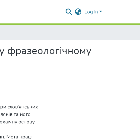
Log In
я у фразеологічному
ури слов’янських
ляків та його
рхаїчну основу
ян. Мета праці