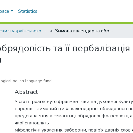
Space
Statistics
Записки з українського мовознавства
Зимова календарна обрядовість та її вербалізація у фразеологічному фонді польської мови
рядовість та її вербалізаці
и
ological polish language fund
Abstract
У статті розглянуто фрагмент явища духовної культ
народів – зимовий цикл календарної обрядовості по
представлення в семантиці обрядової фразеології, а
якої становлять
міфологічні уявлення, заборони, повір’я давніх слов’