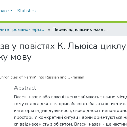
Space
Statistics
Факультет романо-германської філології
Переклад власних назв у повістях К. Льюіса циклу "Хроніки Нарнії" на російську та українську мову
в у повістях К. Льюіса циклу 
ьку мову
Chronicles of Narnia" into Russian and Ukrainian
Abstract
Власні назви або власні імена займають значне місце
тому їх дослідження приваблюють багатьох вчених. 
категорія індивідуальності, своєрідності, неповторнос
просторі. У конкретній ситуації вони орієнтуються н
співвіднесеність з об’єктом. Власні назви - це части