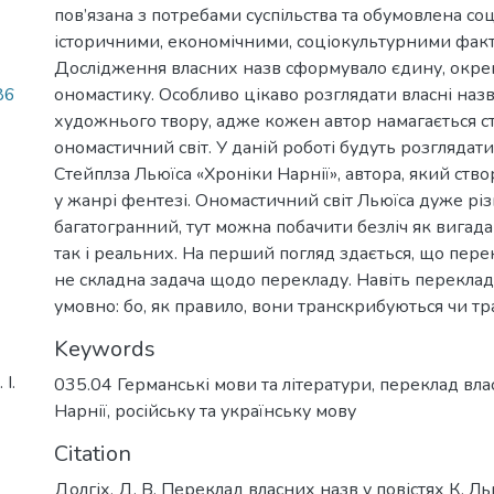
пов’язана з потребами суспільства та обумовлена со
історичними, економічними, соціокультурними фак
Дослідження власних назв сформувало єдину, окре
86
ономастику. Особливо цікаво розглядати власні назв
художнього твору, адже кожен автор намагається с
ономастичний світ. У даній роботі будуть розглядат
Стейплза Льюїса «Хроніки Нарнії», автора, який ство
у жанрі фентезі. Ономастичний світ Льюїса дуже різ
багатогранний, тут можна побачити безліч як вигада
так і реальних. На перший погляд здається, що пере
не складна задача щодо перекладу. Навіть перекла
умовно: бо, як правило, вони транскрибуються чи тр
Keywords
І.
035.04 Германські мови та літератури
,
переклад вла
Нарнії
,
російську та українську мову
Citation
Долгіх, Д. В. Переклад власних назв у повістях К. Л