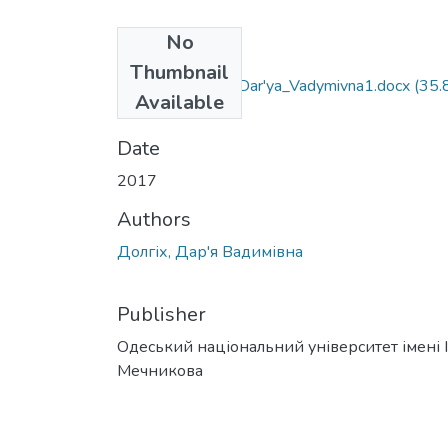
No
Files
Thumbnail
035.04_Dolhikh_Dar'ya_Vadymivna1.docx
(35.
Available
KB)
Date
2017
Authors
Долгіх, Дар'я Вадимівна
Publisher
Одеський національний університет імені І. 
Мечникова