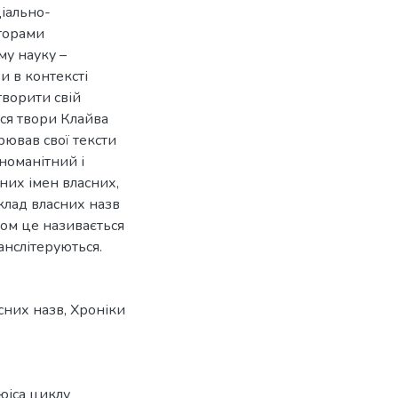
ціально-
торами
му науку –
и в контексті
творити свій
ися твори Клайва
рював свої тексти
номанітний і
них імен власних,
клад власних назв
дом це називається
анслітеруються.
сних назв
,
Хроніки
ьюіса циклу