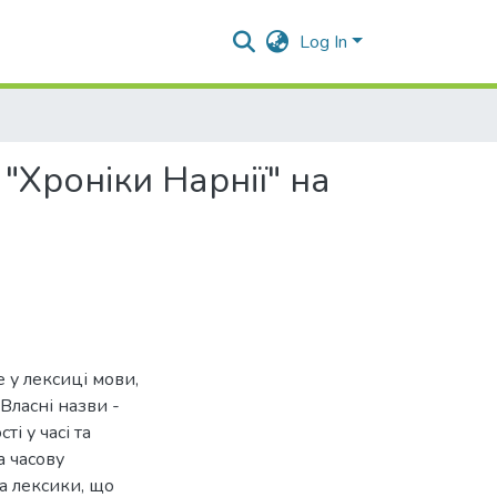
Log In
"Хроніки Нарнії" на
 у лексиці мови,
Власні назви -
ті у часі та
а часову
на лексики, що