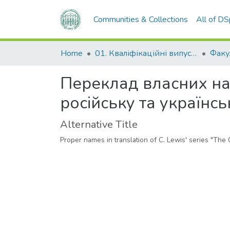
Communities & Collections
All of D
Home
01. Кваліфікаційні випускні роботи здобувачів вищої освіти
Переклад власних наз
російську та українс
Alternative Title
Proper names in translation of C. Lewis' series "The 