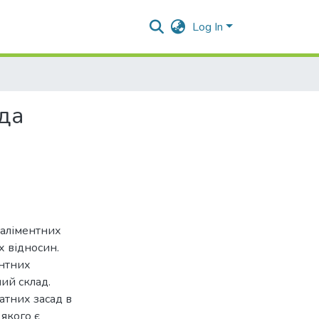
Log In
ода
 аліментних
 відносин.
ентних
ний склад.
атних засад в
якого є