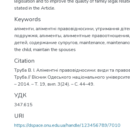
legislation and to improve the quality of family legal relat
stated in the Article.
Keywords
аліменти
,
аліментні правовідносини
,
утримання діте
подружжя
,
алименты
,
алиментные правоотношения
детей
,
содержание супругов
,
maintenance
,
maintenance
the child
,
maintain the spouses
Citation
Труба В. І. Aліментні правовідносини: види та правова
Труба // Вісник Одеського національного університе
– 2014. – Т. 19, вип. 3(24). – С. 44–49.
УДК
347.615
URI
https://dspace.onu.edu.ua/handle/123456789/7010