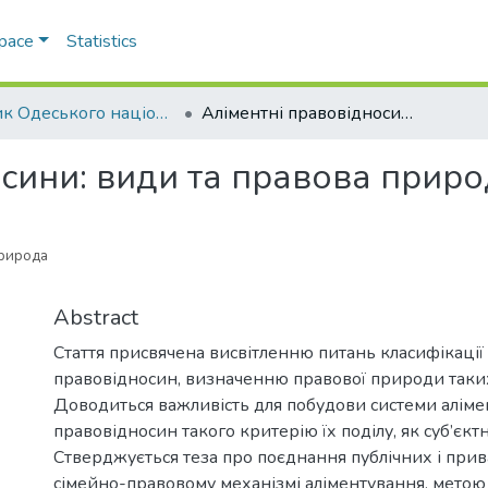
Space
Statistics
Вісник Одеського національного університету. Правознавство
Aліментні правовідносини: види та правова природа
осини: види та правова прир
рирода
Abstract
Стаття присвячена висвітленню питань класифікації
правовідносин, визначенню правової природи таких
Доводиться важливість для побудови системи алім
правовідносин такого критерію їх поділу, як суб’єкт
Стверджується теза про поєднання публічних і прив
сімейно-правовому механізмі аліментування, метою 