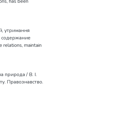
ions, has been
й
,
утримання
,
содержание
 relations
,
maintain
 природа / В. І.
ту. Правознавство.