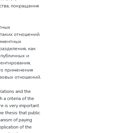
ства, покращання
нтных
таких отношений.
лиментных
разделения, как
и публичных и
ментирования,
го применения
elations and the
 a criteria of the
re is very important
e thesis that public
hanism of paying
plication of the