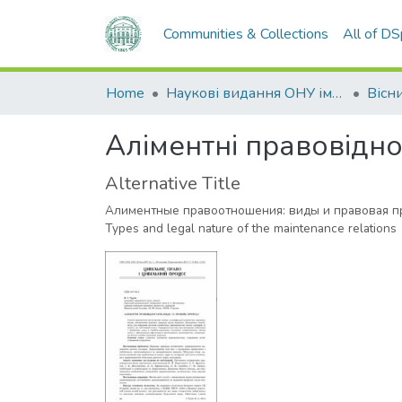
Communities & Collections
All of D
Home
Наукові видання ОНУ імені І. І. Мечникова
Aліментні правовідн
Alternative Title
Алиментные правоотношения: виды и правовая п
Types and legal nature of the maintenance relations