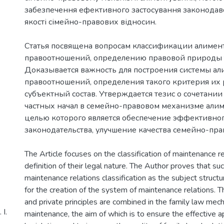
забезпечення ефективного застосування законодав
Статья посвящена вопросам классификации алиме
правоотношений, определению правовой природы 
Доказывается важность для построения системы а
правоотношений, определения такого критерия их 
субъектный состав. Утверждается тезис о сочетани
частных начал в семейно-правовом механизме али
целью которого является обеспечение эффективно
The Article focuses on the classification of maintenance r
definition of their legal nature. The Author proves that such
maintenance relations classification as the subject structu
for the creation of the system of maintenance relations. Th
and private principles are combined in the family law mec
І.
maintenance, the aim of which is to ensure the effective ap