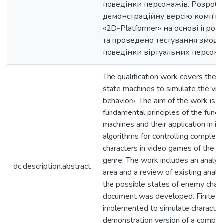
поведінки персонажів. Розроб
демонстраційну версію комп'ю
«2D-Platformer» на основі ігров
та проведено тестування змоде
поведінки віртуальних персона
The qualification work covers the to
state machines to simulate the virt
behavior». The aim of the work is t
fundamental principles of the functi
machines and their application in 
algorithms for controlling complex 
characters in video games of the 
genre. The work includes an analysi
dc.description.abstract
area and a review of existing anal
the possible states of enemy chara
document was developed. Finite s
implemented to simulate character
demonstration version of a comput