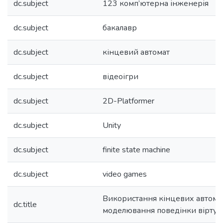
dc.subject
123 комп’ютерна інженерія
dc.subject
бакалавр
dc.subject
кінцевий автомат
dc.subject
відеоігри
dc.subject
2D-Platformer
dc.subject
Unity
dc.subject
finite state machine
dc.subject
video games
Використання кінцевих автомат
dc.title
моделювання поведінки віртуа