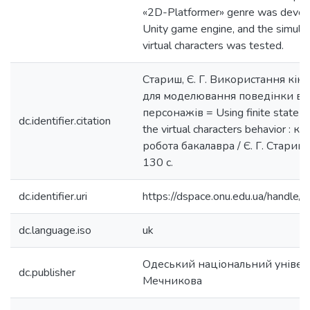
«2D-Platformer» genre was devel
Unity game engine, and the simulat
virtual characters was tested.
Стариш, Є. Г. Використання кін
для моделювання поведінки ві
персонажів = Using finite state m
dc.identifier.citation
the virtual characters behavior : 
робота бакалавра / Є. Г. Стариш.
130 с.
dc.identifier.uri
https://dspace.onu.edu.ua/hand
dc.language.iso
uk
Одеський національний університ
dc.publisher
Мечникова