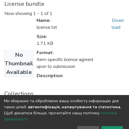
License bundle
Now showing
1 - 1 of 1
Name:
Down
license.txt
load
Size:
1.71 KB
Format:
No
Item-specific license agreed
Thumbnail
upon to submission
Available
Description:
Collections
Ми збираємо та обробляємо вашу особисту інформацію для
Бакалаври МФІТ
таких цілей:
автентифікація, налаштування та статистика
.
Щоб дізнатися більше, прочитайте нашу політику
політика
приватності
.
DSpace software
copyright © 2009-2026
LYRASIS