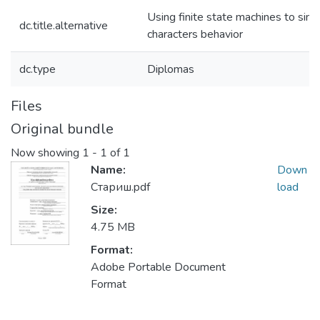
Using finite state machines to simu
dc.title.alternative
characters behavior
dc.type
Diplomas
Files
Original bundle
Now showing
1 - 1 of 1
Name:
Down
Стариш.pdf
load
Size:
4.75 MB
Format:
Adobe Portable Document
Format