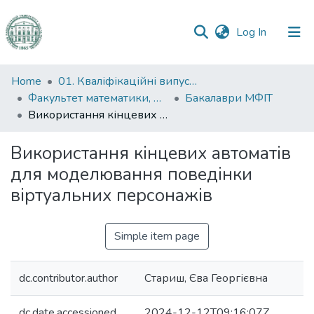
(current)
Log In
Communities
Home
01. Кваліфікаційні випускні роботи здобувачів вищої освіти
&
Факультет математики, фізики та інформаційних технологій
Бакалаври МФІТ
Collections
Використання кінцевих автоматів для моделювання поведінки віртуальних персонажів
All of DSpace
Використання кінцевих автоматів
для моделювання поведінки
Statistics
віртуальних персонажів
Simple item page
dc.contributor.author
Стариш, Єва Георгієвна
dc.date.accessioned
2024-12-12T09:16:07Z