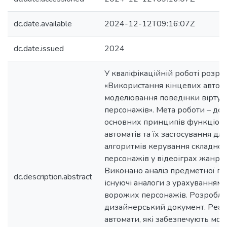
dc.date.available
2024-12-12T09:16:07Z
dc.date.issued
2024
У кваліфікаційній роботі розро
«Використання кінцевих автома
моделювання поведінки віртуа
персонажів». Мета роботи – до
основних принципів функціон
автоматів та їх застосування для
алгоритмів керування складно
персонажів у відеоіграх жанру 
Виконано аналіз предметної гал
dc.description.abstract
існуючі аналоги з урахуванням
ворожих персонажів. Розробл
дизайнерський документ. Реалі
автомати, які забезпечують мо