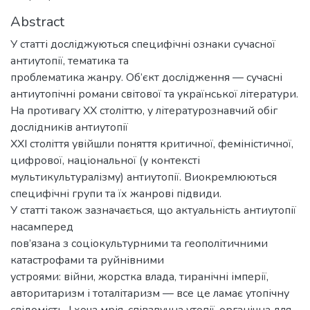
Abstract
У статті досліджуються специфічні ознаки сучасної
антиутопії, тематика та
проблематика жанру. Об’єкт дослідження — сучасні
антиутопічні романи світової та української літератури.
На противагу ХХ століттю, у літературознавчий обіг
дослідників антиутопії
XXI століття увійшли поняття критичної, феміністичної,
цифрової, національної (у контексті
мультикультуралізму) антиутопії. Виокремлюються
специфічні групи та їх жанрові підвиди.
У статті також зазначається, що актуальність антиутопії
насамперед
пов’язана з соціокультурними та геополітичними
катастрофами та руйнівними
устроями: війни, жорстка влада, тиранічні імперії,
авторитаризм і тоталітаризм — все це ламає утопічну