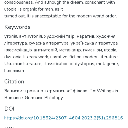
consciousness. And although the dream, consonant with
utopia, is organic for man, as it
turned out, it is unacceptable for the modern world order.
Keywords
утопія
,
антиутопія
,
художній твір
,
наратив
,
художня
література
,
сучасна література
,
українська література
,
класифікація антиутопій
,
метажанр
,
гуманізм
,
utopia
,
dystopia
,
literary work
,
narrative
,
fiction
,
modern literature
,
Ukrainian literature
,
classification of dystopias
,
metagenre
,
humanism
Citation
Записки з романо-германської філології = Writings in
Romance-Germanic Philology
DOI
https://doi.org/10.18524/2307–4604.2023.2(51).296816