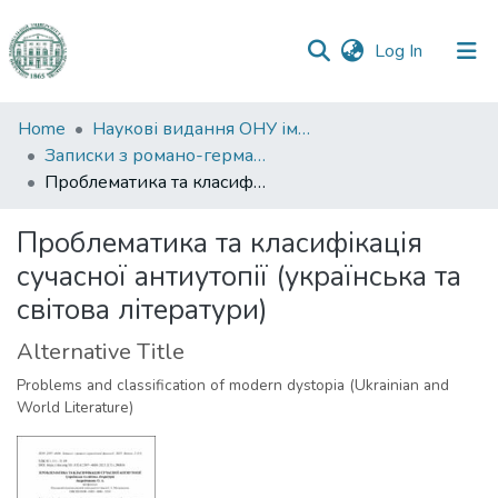
(current)
Log In
Communities
Home
Наукові видання ОНУ імені І. І. Мечникова
&
Записки з романо-германської філології
Collections
Проблематика та класифікація сучасної антиутопії (українська та світова літератури)
All of DSpace
Проблематика та класифікація
сучасної антиутопії (українська та
Statistics
світова літератури)
Alternative Title
Problems and classification of modern dystopia (Ukrainian and
World Literature)