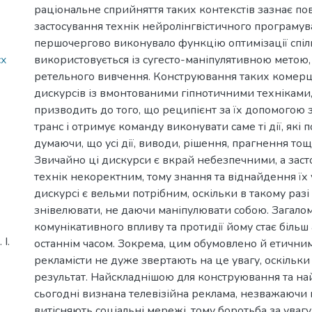
раціональне сприйняття таких контекстів зазнає по
застосування технік нейролінгвістичного програмув
першочергово виконувало функцію оптимізації спілк
cx
використовується із сугесто-маніпулятивною метою,
ретельного вивчення. Конструювання таких комер
дискурсів із вмонтованими гіпнотичними техніками
призводить до того, що реципієнт за їх допомогою 
транс і отримує команду виконувати саме ті дії, які п
думаючи, що усі дії, виводи, рішення, прагнення тощ
Звичайно ці дискурси є вкрай небезпечними, а заст
технік некоректним, тому знання та віднайдення їх
дискурсі є вельми потрібним, оскільки в такому разі 
знівелювати, не даючи маніпулювати собою. Загало
комунікативного впливу та протидії йому стає біль
І.
останнім часом. Зокрема, цим обумовлено й етичним
рекламісти не дуже звертають на це увагу, оскільки
результат. Найскладнішою для конструювання та н
сьогодні визнана телевізійна реклама, незважаючи на
витісняють соціальні мережі, тому боротьба за уваг