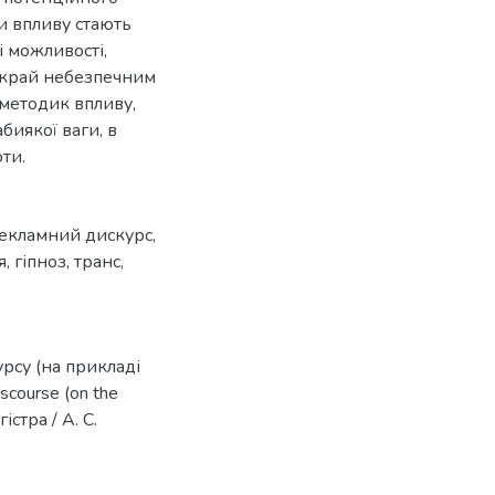
и впливу стають
і можливості,
 украй небезпечним
 методик впливу,
биякої ваги, в
ти.
екламний дискурс
,
я
,
гіпноз
,
транс
,
урсу (на прикладі
iscourse (on the
істра / А. С.