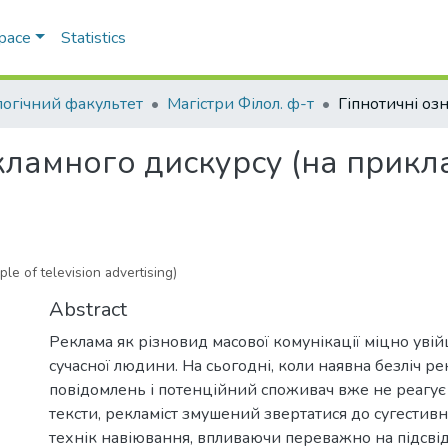
Space
Statistics
логічний факультет
Магістри Філол. ф-т
кламного дискурсу (на прикла
le of television advertising)
Abstract
Реклама як різновид масової комунікації міцно увій
сучасної людини. На сьогодні, коли наявна безліч р
повідомлень і потенційний споживач вже не реагує 
тексти, рекламіст змушений звертатися до сугестивн
технік навіювання, впливаючи переважно на підсвід