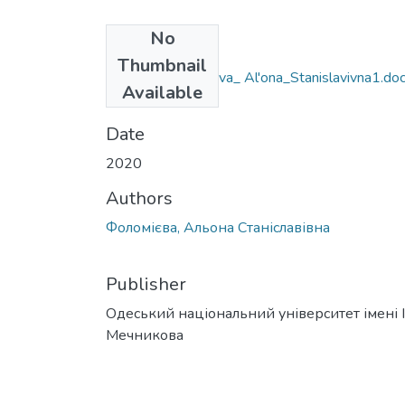
No
Files
Thumbnail
035.10_Folomiyeva_ Al'ona_Stanislavivna1.do
Available
(36.06 KB)
Date
2020
Authors
Фоломієва, Альона Станіславівна
Publisher
Одеський національний університет імені І. 
Мечникова