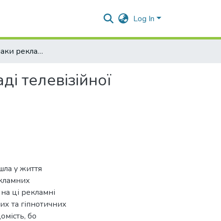
Log In
Гіпнотичні ознаки рекламного дискурсу (на прикладі телевізійної реклами)
ді телевізійної
шла у життя
екламних
на ці рекламні
их та гіпнотичних
омість, бо