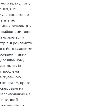
вного краху. Тому
ання, яке
ування, а тепер
 вимагає
ційних рекламних
, шаблонами тощо
занурюється у
отрібні рекламісту,
о є його власними.
осування таких
 у рекламному
дає змогу їх
м проблема
ш актуальною
 аспектом, проте
 скеровані на
айвпливовішою на
 те, що її
у потенційного