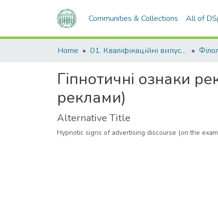
Communities & Collections
All of D
Home
01. Кваліфікаційні випускні роботи здобувачів вищої освіти
Філо
Гіпнотичні ознаки ре
реклами)
Alternative Title
Hypnotic signs of advertising discourse (on the examp