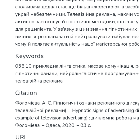
споживача дедалі стає ще більш «жорсткою», а засоб
украй небезпечними. Телевізійна реклама, маючи ус
активно застосовує й гіпнотичні методики, що стає
для реципієнта. У зв’язку з цим знання гіпнотичних
вміння їх розпізнавати й нейтралізувати набуває неа
чому й полягає актуальність нашої магістерської робо
Keywords
035.10 прикладна лінгвістика
,
масова комунікація
,
р
гіпнотичні ознаки
,
нейролінгвістичне програмуванн
телевізійна реклама
Citation
Фоломієва, А. С. Гіпнотичні ознаки рекламного диск
телевізійної реклами) = Hypnotic signs of advertising d
example of television advertising) : дипломна робота маг
Фоломієва. – Одеса, 2020. – 83 с.
URI