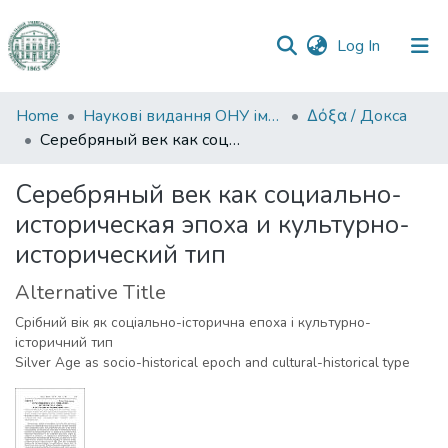
(current)
Log In
Communities
Home
Наукові видання ОНУ імені І. І. Мечникова
Δόξα / Докса
&
Серебряный век как социально- историческая эпоха и культурно-исторический тип
Collections
Серебряный век как социально-
All of DSpace
историческая эпоха и культурно-
исторический тип
Statistics
Alternative Title
Срібний вік як соціально-історична епоха і культурно-
історичний тип
Silver Аge as socio-historical epoch and cultural-historical type