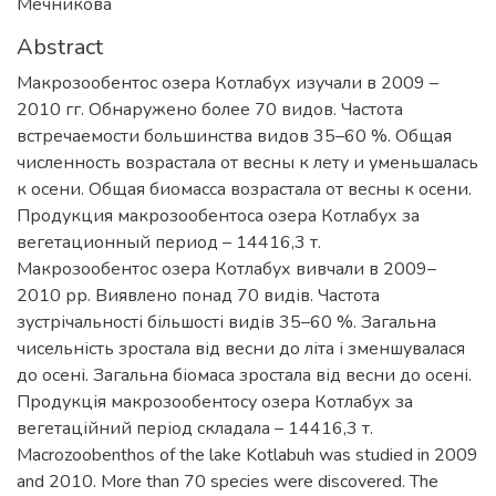
Мечникова
Abstract
Макрозообентос озера Котлабух изучали в 2009 –
2010 гг. Обнаружено более 70 видов. Частота
встречаемости большинства видов 35–60 %. Общая
численность возрастала от весны к лету и уменьшалась
к осени. Общая биомасса возрастала от весны к осени.
Продукция макрозообентоса озера Котлабух за
вегетационный период – 14416,3 т.
Макрозообентос озера Котлабух вивчали в 2009–
2010 рр. Виявлено понад 70 видів. Частота
зустрічальності більшості видів 35–60 %. Загальна
чисельність зростала від весни до літа і зменшувалася
до осені. Загальна біомаса зростала від весни до осені.
Продукція макрозообентосу озера Котлабух за
вегетаційний період складала – 14416,3 т.
Macrozoobenthos of the lake Kotlabuh was studied in 2009
and 2010. More than 70 species were discovered. The