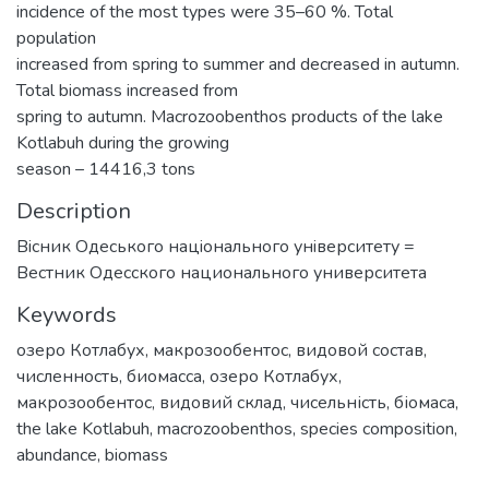
incidence of the most types were 35–60 %. Total
population
increased from spring to summer and decreased in autumn.
Total biomass increased from
spring to autumn. Macrozoobenthos products of the lake
Kotlabuh during the growing
season – 14416,3 tons
Description
Вiсник Одеського нацiонального унiверситету =
Вестник Одесского национального университета
Keywords
озеро Котлабух
,
макрозообентос
,
видовой состав
,
численность
,
биомасса
,
озеро Котлабух
,
макрозообентос
,
видовий склад
,
чисельність
,
біомаса
,
the lake Kotlabuh
,
macrozoobenthos
,
species composition
,
abundance
,
biomass