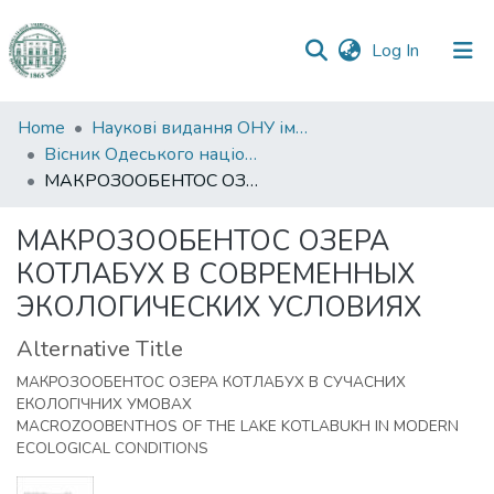
(current)
Log In
Communities
Home
Наукові видання ОНУ імені І. І. Мечникова
&
Вісник Одеського національного університету. Біологія
Collections
МАКРОЗООБЕНТОС ОЗЕРА КОТЛАБУХ В СОВРЕМЕННЫХ ЭКОЛОГИЧЕСКИХ УСЛОВИЯХ
All of DSpace
МАКРОЗООБЕНТОС ОЗЕРА
КОТЛАБУХ В СОВРЕМЕННЫХ
Statistics
ЭКОЛОГИЧЕСКИХ УСЛОВИЯХ
Alternative Title
МАКРОЗООБЕНТОС ОЗЕРА КОТЛАБУХ В СУЧАСНИХ
ЕКОЛОГІЧНИХ УМОВАХ
MACROZOOBENTHOS OF THE LAKE KOTLABUKH IN MODERN
ECOLOGICAL CONDITIONS