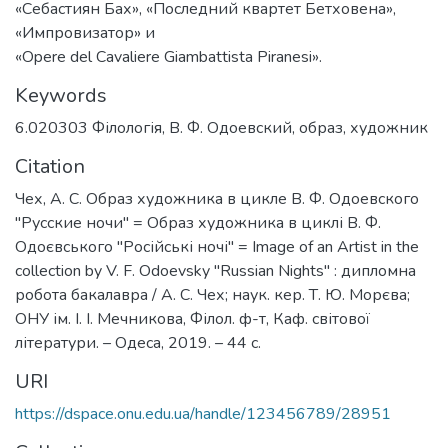
«Себастиян Бах», «Последний квартет Бетховена»,
«Импровизатор» и
«Opere del Cavaliere Giambattista Piranesi».
Keywords
6.020303 Філологія
,
В. Ф. Одоевский
,
образ
,
художник
Citation
Чех, А. С. Образ художника в цикле В. Ф. Одоевского
"Русские ночи" = Образ художника в циклі В. Ф.
Одоєвського "Російські ночі" = Image of an Artist in the
collection by V. F. Odoevsky "Russian Nights" : дипломна
робота бакалавра / А. С. Чех; наук. кер. Т. Ю. Морєва;
ОНУ ім. І. І. Мечникова, Філол. ф-т, Каф. світової
літератури. – Одеса, 2019. – 44 с.
URI
https://dspace.onu.edu.ua/handle/123456789/28951