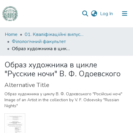
(current)
Log In
Communities
Home
01. Кваліфікаційні випускні роботи здобувачів вищої освіти
&
Філологічний факультет
Collections
Образ художника в цикле "Русские ночи" В. Ф. Одоевского
All of DSpace
Образ художника в цикле
"Русские ночи" В. Ф. Одоевского
Statistics
Alternative Title
Образ художника у циклу В. Ф. Одоєвського "Російські ночі"
Image of an Artist in the collection by V. F. Odoevsky "Russian
Nights"