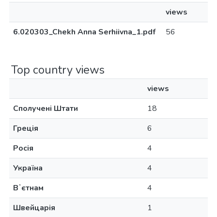
views
6.020303_Chekh Anna Serhiivna_1.pdf
56
Top country views
views
Сполучені Штати
18
Греція
6
Росія
4
Україна
4
Вʼєтнам
4
Швейцарія
1