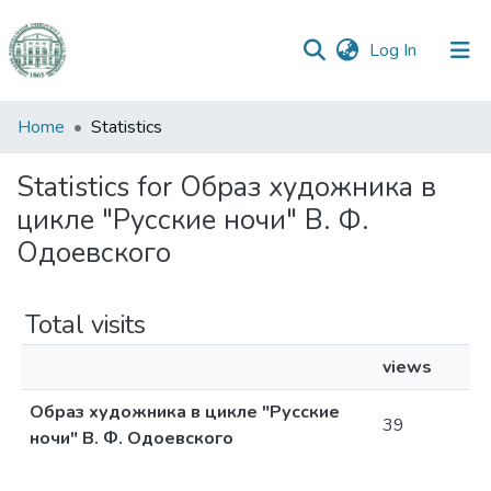
(current)
Log In
Communities
Home
Statistics
&
Collections
Statistics for Образ художника в
цикле "Русские ночи" В. Ф.
All of DSpace
Одоевского
Total visits
views
Образ художника в цикле "Русские
39
ночи" В. Ф. Одоевского