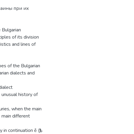
раины при их
e Bulgarian
ples of its division
stics and lines of
ypes of the Bulgarian
rian dialects and
dialect
 unusual history of
turies, when the main
 main different
in continuation ě (ѣ),