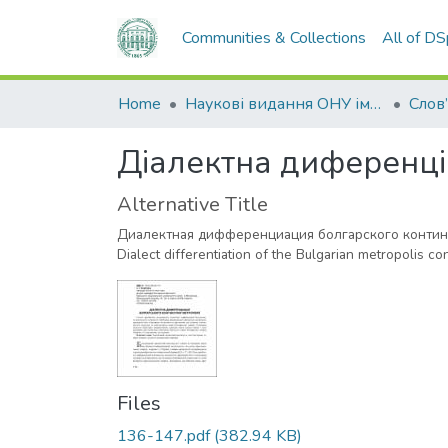
Communities & Collections
All of D
Home
Наукові видання ОНУ імені І. І. Мечникова
Слов
Діалектна диференці
Alternative Title
Диалектная дифференциация болгарского конти
Dialect differentiation of the Bulgarian metropolis c
Files
136-147.pdf
(382.94 KB)