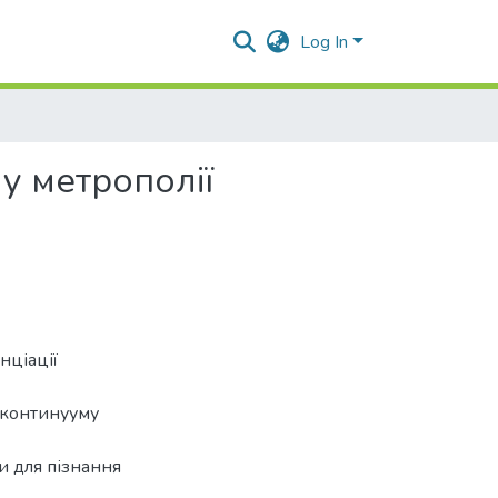
Log In
у метрополії
нціації
 континууму
 для пізнання