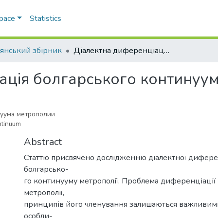
Space
Statistics
’янський збірник
Діалектна диференціація болгарського континууму метрополії
ація болгарського континуум
нуума метрополии
ontinuum
Abstract
Статтю присвячено дослідженню діалектної дифере
болгарсько-
го континууму метрополії. Проблема диференціації
метрополії,
принципів його членування залишаються важливими
особли-