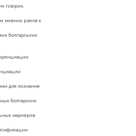
их говірок.
х мовних рівнів є
вих болгарських
ференциации
енциации
ыми для познания
аных болгарских
льных маркеров
ентификации