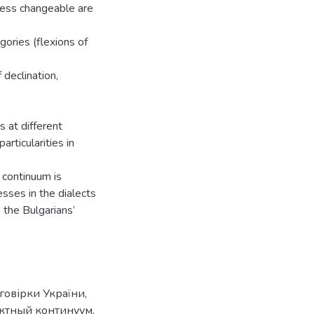
 less changeable are
gories (flexions of
 declination,
s at different
articularities in
 continuum is
cesses in the dialects
 the Bulgarians’
 говірки України
,
ектный континуум
,