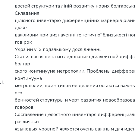
востей структури та ліній розвитку нових болгарськ
Складання
цілісного інвентарю диференційних маркерів різни
дуже
важливим при визначенні генетичної близькості но
говірок
України у їх подальшому дослідженні.
Статья посвящена исследованию диалектной диф
болгар-
ского континуума метрополии. Проблемы диффер
континуума
І.
метрополии, принципов ее деления остаются важн
осо-
бенностей структуры и черт развития новообразов
говоров.
Составление целостного инвентаря дифференциа
различных
языковых уровней является очень важным для ид