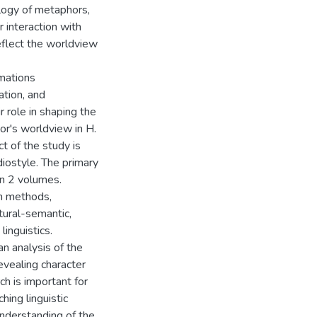
ology of metaphors,
r interaction with
reflect the worldview
rmations
ation, and
r role in shaping the
hor's worldview in H.
t of the study is
idiostyle. The primary
in 2 volumes.
h methods,
ctural-semantic,
linguistics.
an analysis of the
revealing character
h is important for
hing linguistic
nderstanding of the