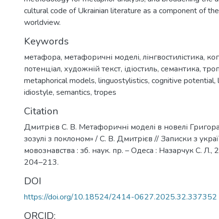
cultural code of Ukrainian literature as a component of the
worldview.
Keywords
метафора
,
метафоричні моделі
,
лінгвостилістика
,
ко
потенціал
,
художній текст
,
ідіостиль
,
семантика
,
тро
metaphorical models
,
linguostylistics
,
cognitive potential
,
idiostyle
,
semantics
,
tropes
Citation
Дмитрієв С. В. Метафоричні моделі в новелі Григо
зозулі з поклоном» / С. В. Дмитрієв // Записки з укра
мовознавства : зб. наук. пр. – Одеса : Назарчук С. Л., 2
204–213.
DOI
https://doi.org/10.18524/2414-0627.2025.32.337352
ORCID: