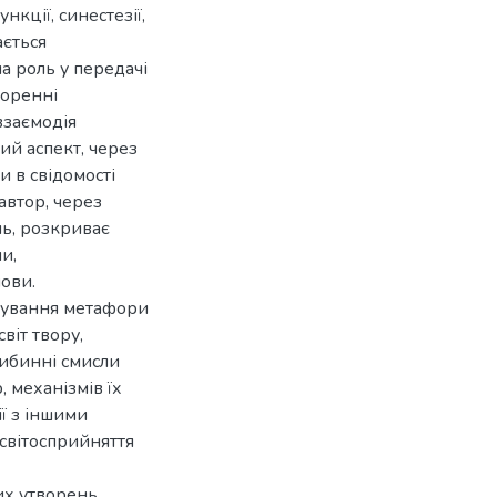
кції, синестезії,
ається
 роль у передачі
воренні
взаємодія
ий аспект, через
и в свідомості
 автор, через
ь, розкриває
и,
мови.
нування метафори
віт твору,
либинні смисли
 механізмів їх
ї з іншими
 світосприйняття
их утворень