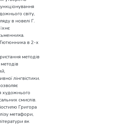
 функціонування
дожнього світу,
ляду в новелі Г.
 їхнє
сьменника.
 Тютюнника в 2-х
ористання методів
 методів
ий,
вної лінгвістики.
озволяє
ня художнього
рсальних смислів.
іостилю Григора
лізу метафори,
літератури як