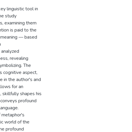
y linguistic tool in
he study
rs, examining them
tion is paid to the
of meaning — based
h
s analyzed
ness, revealing
symbolizing. The
ts cognitive aspect,
e in the author's and
llows for an
skillfully shapes his
nd conveys profound
 language.
f metaphor's
tic world of the
the profound