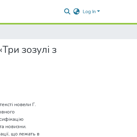
Log In
Три зозулі з
ексті новели Г.
овного
асифікацію
та новизни.
ції, що лежать в