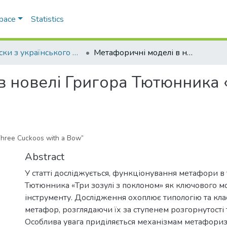
Space
Statistics
Записки з українського мовознавства
Метафоричні моделі в новелі Григора Тютюнника «Три зозулі з поклоном»
 новелі Григора Тютюнника «
“Three Cuckoos with a Bow”
Abstract
У статті досліджується, функціонування метафори в т
Тютюнника «Три зозулі з поклоном» як ключового м
інструменту. Дослідження охоплює типологію та кл
метафор, розглядаючи їх за ступенем розгорнутості 
Особлива увага приділяється механізмам метафориза