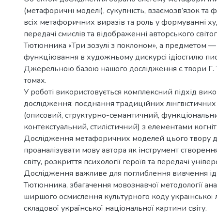
(метафоричні моделі), сукупність, взаємозв’язок та
всіх метафоричних виразів та роль у формуванні ху
передачі смислів та відображенні авторського світог
Тютюнника «Три зозулі з поклоном», а предметом —
функціювання в художньому дискурсі ідіостилю пи
Джерельною базою нашого дослідження є твори Г.
томах.
У роботі використовується комплексний підхід вик
дослідження: поєднання традиційних лінгвістичних
(описовий, структурно-семантичний, функціональн
контекстуальний, стилістичний) з елементами когніти
Дослідження метафоричних моделей цього твору д
проаналізувати мову автора як інструмент створен
світу, розкриття психології героїв та передачі уніве
Дослідження важливе для поглиблення вивчення ід
Тютюнника, збагачення мовознавчої методології ана
ширшого осмислення культурного коду української 