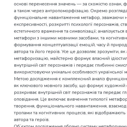
основі перенесення значень — за схожістю ознак, фун
а також через антропоморфізацію. Окремо розгляд
функціональне навантаження метафор, зважаючи на
експресивності, розкритті психології персонажів, ст
естетичного враження та символізації; аналізується 
метафори з іншими мовними засобами, та когнітивн
формування концептуалізації емоцій, часу й природ
автора та його героїв. Усе це дозволяє зрозуміти, як
метафоризацію, майстерно формує власний ідіостил
внутрішній світ персонажів і передає глибинні смисл
використовуючи унікальні особливості української 
Метою дослідження є комплексний аналіз функціо
як ключового мовного засобу, що формує художній с
розкриває внутрішній світ персонажів та передає г
оповідання. Це включає вивчення типології метафор,
творення, функціонального навантаження, взаємоді
тропами та когнітивних процесів, які відображають
автора та героїв.
Обʼєктом дослідження обрано систему метафоричн