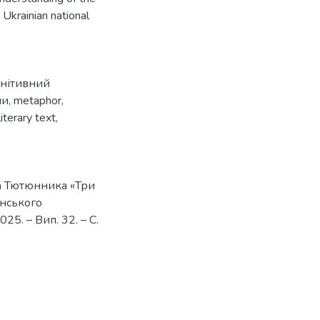
 Ukrainian national
гнітивний
пи
,
metaphor
,
literary text
,
ра Тютюнника «Три
їнського
025. – Вип. 32. – С.