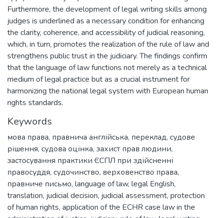
Furthermore, the development of legal writing skills among
judges is underlined as a necessary condition for enhancing
the clarity, coherence, and accessibility of judicial reasoning,
which, in turn, promotes the realization of the rule of law and
strengthens public trust in the judiciary. The findings confirm
that the language of law functions not merely as a technical
medium of legal practice but as a crucial instrument for
harmonizing the national legal system with European human
rights standards.
Keywords
мова права
,
правнича англійська
,
переклад
,
судове
рішення
,
судова оцінка
,
захист прав людини
,
застосування практики ЄСПЛ при здійсненні
правосуддя
,
судочинство
,
верховенство права
,
правниче письмо
,
language of law
,
legal English
,
translation
,
judicial decision
,
judicial assessment
,
protection
of human rights
,
application of the ECHR case law in the