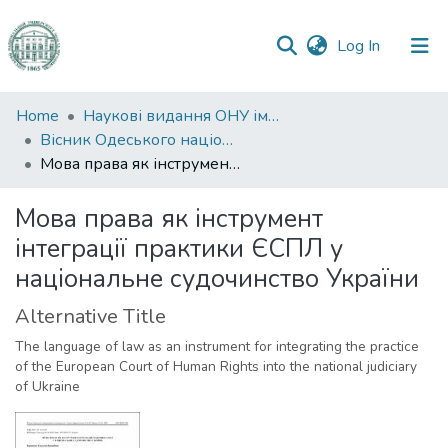
(current)
Log In
Communities
Home
Наукові видання ОНУ імені І. І. Мечникова
&
Вісник Одеського національного університету. Правознавство
Collections
Мова права як інструмент інтеграції практики ЄСПЛ у національне судочинство України
All of DSpace
Мова права як інструмент
інтеграції практики ЄСПЛ у
Statistics
національне судочинство України
Alternative Title
The language of law as an instrument for integrating the practice
of the European Court of Human Rights into the national judiciary
of Ukraine