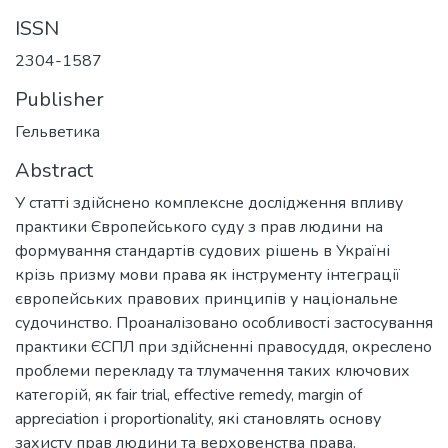
ISSN
2304-1587
Publisher
Гельветика
Abstract
У статті здійснено комплексне дослідження впливу
практики Європейського суду з прав людини на
формування стандартів судових рішень в Україні
крізь призму мови права як інструменту інтеграції
європейських правових принципів у національне
судочинство. Проаналізовано особливості застосування
практики ЄСПЛ при здійсненні правосуддя, окреслено
проблеми перекладу та тлумачення таких ключових
категорій, як fair trial, effective remedy, margin of
appreciation і proportionality, які становлять основу
захисту прав людини та верховенства права.