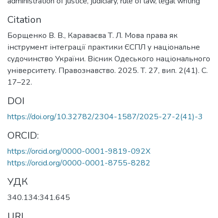
administration of justice
,
judiciary
,
rule of law
,
legal writing
Citation
Борщенко В. В., Караваєва Т. Л. Мова права як
інструмент інтеграції практики ЄСПЛ у національне
судочинство України. Вісник Одеського національного
університету. Правознавство. 2025. Т. 27, вип. 2(41). С.
17–22.
DOI
https://doi.org/10.32782/2304-1587/2025-27-2(41)-3
ORCID:
https://orcid.org/0000-0001-9819-092X
https://orcid.org/0000-0001-8755-8282
УДК
340.134:341.645
URI