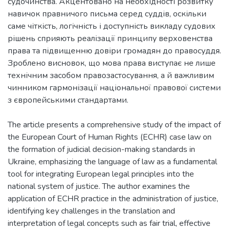
судочинства. Акцентовано на необхідності розвитку
навичок правничого письма серед суддів, оскільки
саме чіткість, логічність і доступність викладу судових
рішень сприяють реалізації принципу верховенства
права та підвищенню довіри громадян до правосуддя.
Зроблено висновок, що мова права виступає не лише
технічним засобом правозастосування, а й важливим
чинником гармонізації національної правової системи
The article presents a comprehensive study of the impact of
the European Court of Human Rights (ECHR) case law on
the formation of judicial decision-making standards in
Ukraine, emphasizing the language of law as a fundamental
tool for integrating European legal principles into the
national system of justice. The author examines the
application of ECHR practice in the administration of justice,
identifying key challenges in the translation and
interpretation of legal concepts such as fair trial, effective