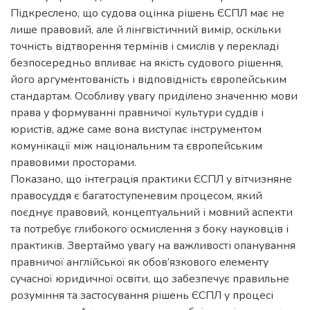
Підкреслено, що судова оцінка рішень ЄСПЛ має не
лише правовий, але й лінгвістичний вимір, оскільки
точність відтворення термінів і смислів у перекладі
безпосередньо впливає на якість судового рішення,
його аргументованість і відповідність європейським
стандартам. Особливу увагу приділено значенню мови
права у формуванні правничої культури суддів і
юристів, адже саме вона виступає інструментом
комунікації між національним та європейським
правовими просторами.
Показано, що інтеграція практики ЄСПЛ у вітчизняне
правосуддя є багатоступеневим процесом, який
поєднує правовий, концептуальний і мовний аспекти
та потребує глибокого осмислення з боку науковців і
практиків. Звертаймо увагу на важливості опанування
правничої англійської як обов’язкового елементу
сучасної юридичної освіти, що забезпечує правильне
розуміння та застосування рішень ЄСПЛ у процесі