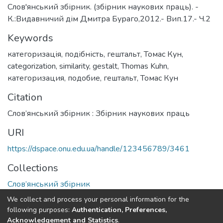
Слов'янський збірник. (збірник наукових праць). -
К.:Видавничий дім Дмитра Бураго,2012.- Вип.17.- Ч.2
Keywords
категоризація
,
подібність
,
гештальт
,
Томас Кун
,
categorization
,
similarity
,
gestalt
,
Thomas Kuhn
,
категоризация
,
подобие
,
гештальт
,
Томас Кун
Citation
Слов’янський збірник : Збірник наукових праць
URI
https://dspace.onu.edu.ua/handle/123456789/3461
Collections
Слов’янський збірник
We collect and process your personal information for the
Full item page
following purposes:
Authentication, Preferences,
Acknowledgement and Statistics
.