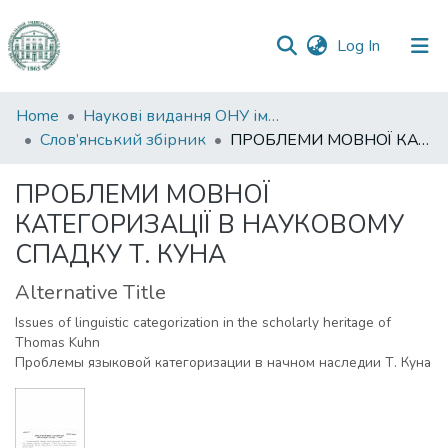
(current)
Log In
Communities
Home
Наукові видання ОНУ імені І. І. Мечникова
&
Слов’янський збірник
ПРОБЛЕМИ МОВНОЇ КАТЕГОРИЗАЦІЇ В НАУКОВОМУ СПАДКУ Т. КУНА
Collections
ПРОБЛЕМИ МОВНОЇ
All of DSpace
КАТЕГОРИЗАЦІЇ В НАУКОВОМУ
СПАДКУ Т. КУНА
Statistics
Alternative Title
Issues of linguistic categorization in the scholarly heritage of
Thomas Kuhn
Проблемы языковой категоризации в начном наследии Т. Куна