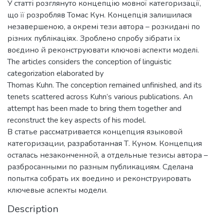
У статті розглянуто концепцію мовної категоризації,
що її розробляв Томас Кун. Концепція залишилася
незавершеною, а окремі тези автора – розкидані по
різних публікаціях. Зроблено спробу зібрати їх
воєдино й реконструювати ключові аспекти моделі.
The articles considers the conception of linguistic
categorization elaborated by
Thomas Kuhn. The conception remained unfinished, and its
tenets scattered across Kuhn’s various publications. An
attempt has been made to bring them together and
reconstruct the key aspects of his model.
В статье рассматривается концепция языковой
категоризации, разработанная Т. Куном. Концепция
осталась незаконченной, а отдельные тезисы автора –
разбросанными по разным публикациям. Сделана
попытка собрать их воедино и реконструировать
ключевые аспекты модели.
Description