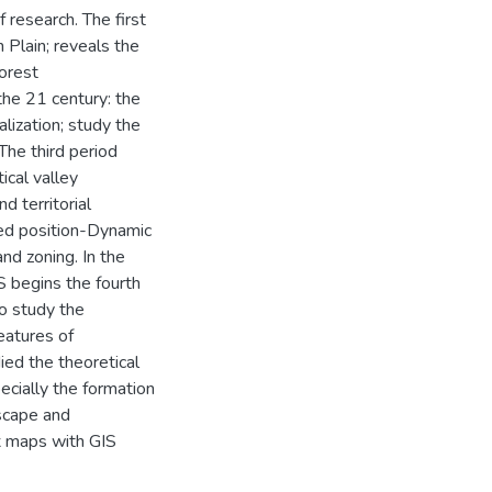
 research. The first
 Plain; reveals the
orest
he 21 century: the
ization; study the
The third period
ical valley
d territorial
ed position-Dynamic
d zoning. In the
S begins the fourth
o study the
eatures of
ied the theoretical
ecially the formation
dscape and
x maps with GIS