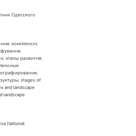
стник Одесского
ення
,
комплексні
,
афування
,
ри
,
этапы развития
,
лексные
тографирование
,
руктуры
,
stages of
x and landscape
nd landscape
sa National