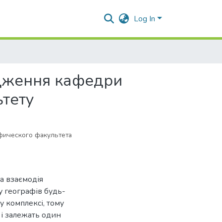
Log In
ідження кафедри
ьтету
фического факультета
а взаємодія
 географів будь-
у комплексі, тому
 і залежать один