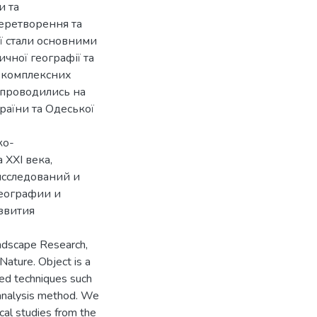
и та
еретворення та
ї стали основними
чної географії та
з комплексних
 проводились на
раїни та Одеської
ко-
 XXI века,
исследований и
географии и
звития
andscape Research,
ature. Object is a
ed techniques such
 analysis method. We
al studies from the