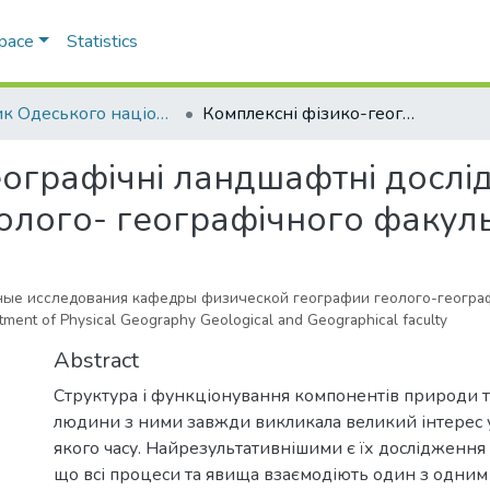
Space
Statistics
Вісник Одеського національного університету. Географічні та геологічні науки
Комплексні фізико-географічні ландшафтні дослідження кафедри фізичної географії геолого- географічного факультету
еографічні ландшафтні досл
еолого- географічного факул
ые исследования кафедры физической географии геолого-геогра
ment of Physical Geography Geological and Geographical faculty
Abstract
Структура і функціонування компонентів природи т
людини з ними завжди викликала великий інтерес у
якого часу. Найрезультативнішими є їх дослідження 
що всі процеси та явища взаємодіють один з одним