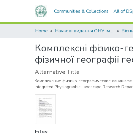
Communities & Collections
All of D
Home
Наукові видання ОНУ імені І. І. Мечникова
Комплексні фізико-г
фізичної географії г
Alternative Title
Комплексные физико-географические ландшафтн
Integrated Physiographic Landscape Research Depart
Files