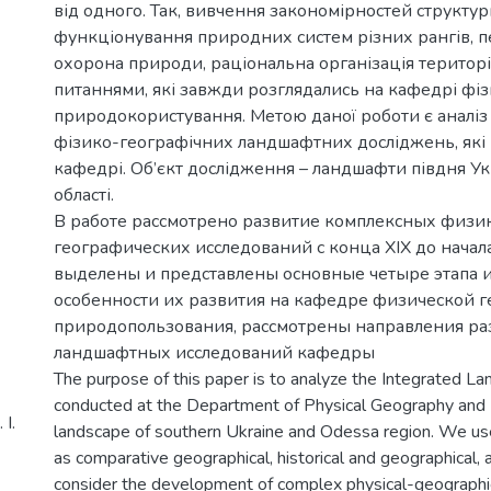
від одного. Так, вивчення закономірностей структур
функціонування природних систем різних рангів, п
охорона природи, раціональна організація територі
питаннями, які завжди розглядались на кафедрі фізи
природокористування. Метою даної роботи є аналі
фізико-географічних ландшафтних досліджень, які
кафедрі. Об’єкт дослідження – ландшафти півдня Ук
області.
В работе рассмотрено развитие комплексных физи
географических исследований с конца XIX до начала
выделены и представлены основные четыре этапа 
особенности их развития на кафедре физической 
природопользования, рассмотрены направления ра
ландшафтных исследований кафедры
The purpose of this paper is to analyze the Integrated L
conducted at the Department of Physical Geography and N
І.
landscape of southern Ukraine and Odessa region. We us
as comparative geographical, historical and geographical,
consider the development of complex physical-geographic