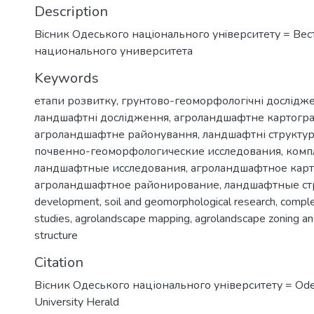
Description
Вiсник Одеського нацiонального унiверситету = Ве
национального университета
Keywords
етапи розвитку
,
грунтово-геоморфологічні дослідж
ландшафтні дослідження
,
агроландшафтне картогр
агроландшафтне районування
,
ландшафтні структу
почвенно-геоморфологические исследования
,
комп
ландшафтные исследования
,
агроландшафтное кар
агроландшафтное районирование
,
ландшафтные ст
development
,
soil and geomorphological research
,
comple
studies
,
agrolandscape mapping
,
agrolandscape zoning a
structure
Citation
Вісник Одеського національного університету = Ode
University Herald