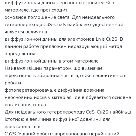
диффузионная длина неосновных носителей в
материале, где происходит
основное поглощение света. Для неидеального
гетероперехода СdS-Cu2S наиболее существенной
является величина
диффузионной длины для электронов Ln в Cu2S. В
данной работе предложен неразрушающий метод
определения
диффузионной длины в этом материале.
Найважливішим параметром, що визначає
ефективність збирання носіїв, а, отже і ефективність
роботи
фотоперетворювача, є дифузійна довжина
неосновних носіїв у матеріалі, де відбувається основне
поглинання світла.
Для неідеального гетеропереходу СdS-Cu2S найбільш
істотною є величина дифузійної довжини для
електронів Ln в
Cu2S. У даній роботі запропоновано неруйнівний