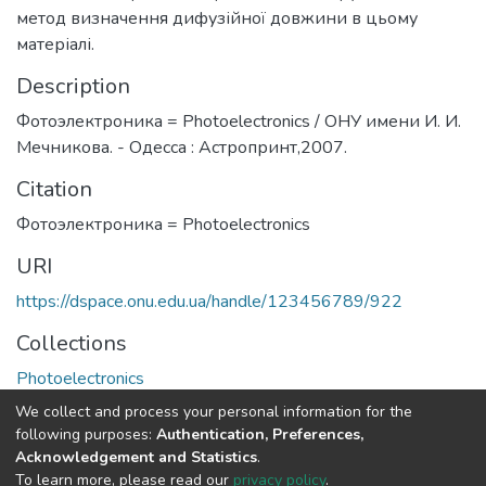
метод визначення дифузійної довжини в цьому
матеріалі.
Description
Фотоэлектроника = Photoelectronics / ОНУ имени И. И.
Мечникова. - Одесса : Астропринт,2007.
Citation
Фотоэлектроника = Photoelectronics
URI
https://dspace.onu.edu.ua/handle/123456789/922
Collections
Photoelectronics
We collect and process your personal information for the
Full item page
following purposes:
Authentication, Preferences,
Acknowledgement and Statistics
.
To learn more, please read our
privacy policy
.