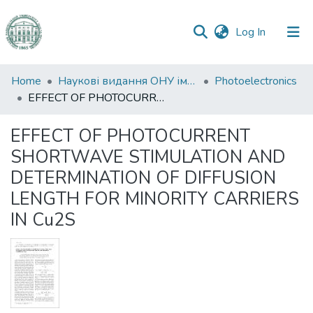
(current)
Log In
Communities
Home
Наукові видання ОНУ імені І. І. Мечникова
Photoelectronics
&
EFFECT OF PHOTOCURRENT SHORTWAVE STIMULATION AND DETERMINATION OF DIFFUSION LENGTH FOR MINORITY CARRIERS IN Cu2S
Collections
EFFECT OF PHOTOCURRENT
All of DSpace
SHORTWAVE STIMULATION AND
DETERMINATION OF DIFFUSION
Statistics
LENGTH FOR MINORITY CARRIERS
IN Cu2S