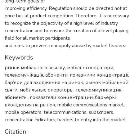
long-term goals of
improving efficiency. Regulation should be directed not at
price but at product competition. Therefore, it is necessary
to recognize the objectivity of a high level of industry
concentration and to ensure the creation of a level playing
field for all market participants
and rules to prevent monopoly abuse by market leaders.
Keywords
ринок мобільного зв’язку
,
мобільні оператори
,
телекомунікація
,
абоненти
,
показники концентрації
,
бар’єри для входження на ринок
,
рынок мобильной
святи
,
мобильные операторы
,
телекоммуникация
,
абоненты
,
показатели концентрации
,
барьеры
вхождения на рынок
,
mobile communications market
,
mobile operators
,
telecommunications
,
subscribers
,
concentration indicators
,
barriers to entry into the market
Citation