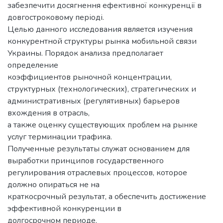
забезпечити досягнення ефективної конкуренції в
довгостроковому періоді.
Целью данного исследования является изучения
конкурентной структуры рынка мобильной связи
Украины. Порядок анализа предполагает
определение
коэффициентов рыночной концентрации,
структурных (технологических), стратегических и
административных (регулятивных) барьеров
вхождения в отрасль,
а также оценку существующих проблем на рынке
услуг терминации трафика.
Полученные результаты служат основанием для
выработки принципов государственного
регулирования отраслевых процессов, которое
должно опираться не на
краткосрочный результат, а обеспечить достижение
эффективной конкуренции в
долгосрочном периоде.