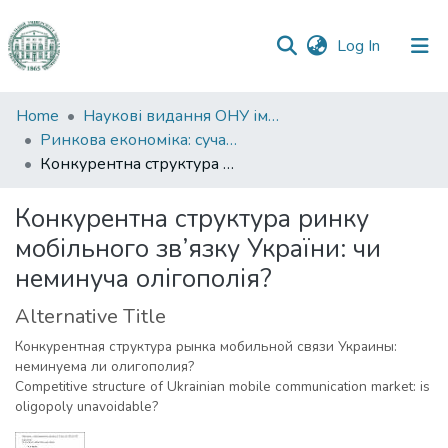
(current)
Log In
Communities
Home
Наукові видання ОНУ імені І. І. Мечникова
&
Ринкова економіка: сучасна теорія і практика управління
Collections
Конкурентна структура ринку мобільного зв’язку України: чи неминуча олігополія?
All of DSpace
Конкурентна структура ринку
мобільного зв’язку України: чи
Statistics
неминуча олігополія?
Alternative Title
Конкурентная структура рынка мобильной связи Украины:
неминуема ли олигополия?
Competitive structure of Ukrainian mobile communication market: is
oligopoly unavoidable?