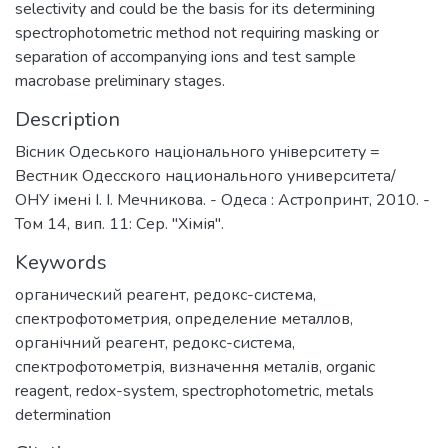
selectivity and could be the basis for its determining
spectrophotometric method not requiring masking or
separation of accompanying ions and test sample
macrobase preliminary stages.
Description
Вiсник Одеського нацiонального унiверситету =
Вестник Одесского национального университета/
ОНУ імені І. І. Мечникова. - Одеса : Астропринт, 2010. -
Том 14, вип. 11: Сер. "Хімія".
Keywords
органический реагент
,
редокс-система
,
спектрофотометрия
,
определение металлов
,
органічний реагент
,
редокс-система
,
спектрофотометрія
,
визначення металів
,
organic
reagent
,
redox-system
,
spectrophotometric
,
metals
determination