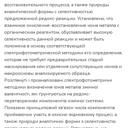
восстановительного процесса, а также природы
аналитической формы с селективностью
предложенной редокс-реакции. Установлено, что
взаимное окисление-восстановление иона металла с
органическим реагентом, обуславливает высокую
селективность данной реакции и может быть
положена в основу соответствующей
спектрофотометрической методики его определения,
которая не требует предварительных стадий
маскирования или отделения сопутствующих ионов и
макроосновы анализируемого образца.
Розглянуті і проаналізовані спектрофотометричні
методики визначення іонів металів змінної
валентності, які ґрунтуються на редокс-
перетвореннях компонентів хімічної системи.
Показано принциповий зв’язок числа компонентів
приймаючих участь в окисно-відновному процесі, а
також природи аналітичної форми з селективністю