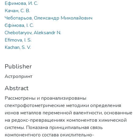
Ефимова, И. С.
Качан, С. В.
Чеботарьов, Олександр Миколайович
Єфімова, І. С.
Chebotaryov, Aleksandr N.
Efimova, I. S.
Kachan, S. V.
Publisher
Астропринт
Abstract
Рассмотрены и проанализированы
спектрофотометрические методики определения
ионов металлов переменной валентности, основанные
на редокс-превращениях компонентов химической
системы. Показана принципиальная связь
компонентного состава окислительно-