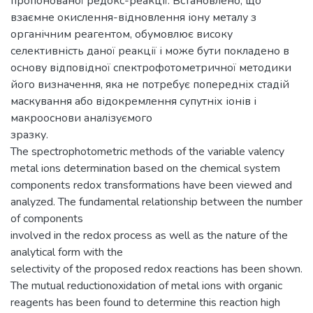
пропонованої редокс-реакції. Встановлено, що
взаємне окислення-відновлення іону металу з
органічним реагентом, обумовлює високу
селективність даної реакції і може бути покладено в
основу відповідної спектрофотометричної методики
його визначення, яка не потребує попередніх стадій
маскування або відокремлення супутніх іонів і
макрооснови аналізуємого
зразку.
The spectrophotometric methods of the variable valency
metal ions determination based on the chemical system
components redox transformations have been viewed and
analyzed. The fundamental relationship between the number
of components
involved in the redox process as well as the nature of the
analytical form with the
selectivity of the proposed redox reactions has been shown.
The mutual reductionoxidation of metal ions with organic
reagents has been found to determine this reaction high