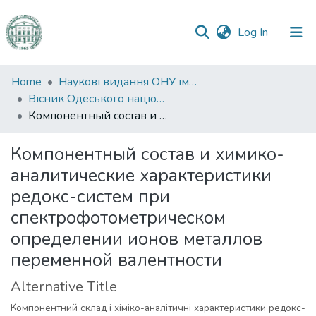
(current)
Log In
Communities
Home
Наукові видання ОНУ імені І. І. Мечникова
&
Вісник Одеського національного університету. Хімія
Collections
Компонентный состав и химико-аналитические характеристики редокс-систем при спектрофотометрическом определении ионов металлов переменной валентности
All of DSpace
Компонентный состав и химико-
аналитические характеристики
Statistics
редокс-систем при
спектрофотометрическом
определении ионов металлов
переменной валентности
Alternative Title
Компонентний склад і хіміко-аналітичні характеристики редокс-