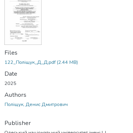
Files
122_Поліщук_Д_Д.pdf
(2.44 MB)
Date
2025
Authors
Поліщук, Денис Дмитрович
Publisher
Одеський національний університет імені І. І.