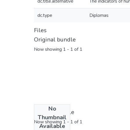
dc.title.alternative
The indicators of h
dc.type
Diplomas
Files
Original bundle
Now showing
1 - 1 of 1
No
License bundle
Thumbnail
Now showing
1 - 1 of 1
Available