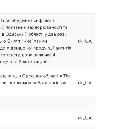
G до збудника сифілісу T.
ний показник захворюваності та
um в Одеський області у два рази
цію В-клітинної ланки
uk_UA
 до підвищеної продукції антитіл
го тексту, вона включає 4
лицею та 6 латиницею).
мешканців Одеської області = The
egion : дипломна робота магістра. –
uk_UA
uk_UA