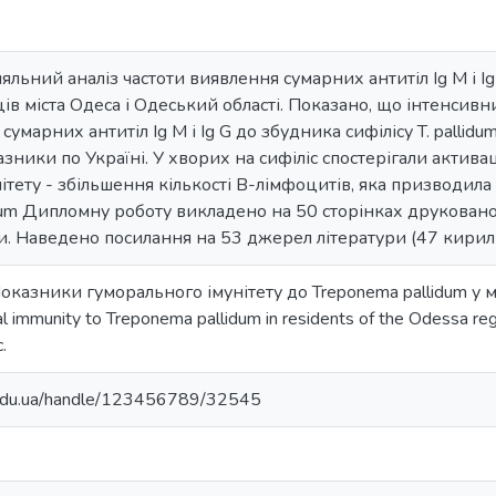
льний аналіз частоти виявлення сумарних антитіл Ig M і Ig 
ців міста Одеса і Одеський області. Показано, що інтенсив
сумарних антитіл Ig M і Ig G до збудника сифілісу T. pallid
зники по Україні. У хворих на сифіліс спостерігали актива
ітету - збільшення кількості В-лімфоцитів, яка призводила
llidum Дипломну роботу викладено на 50 сторінках друковано
ки. Наведено посилання на 53 джерел літератури (47 кири
 Показники гуморального імунітету до Treponema pallidum у 
al immunity to Treponema pallidum in residents of the Odessa r
.
u.edu.ua/handle/123456789/32545