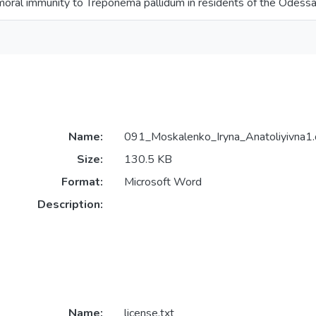
umoral immunity to Treponema pallidum in residents of the Odessa
Name:
091_Moskalenko_Iryna_Anatoliyivna1.
Size:
130.5 KB
Format:
Microsoft Word
Description:
Name:
license.txt