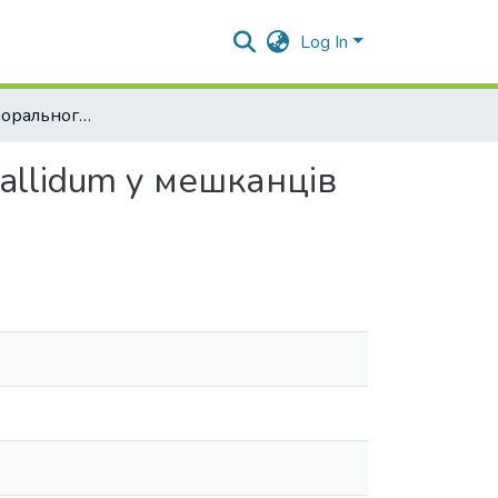
Log In
Показники гуморального імунітету до Treponema pallidum у мешканців Одеської області
allidum у мешканців