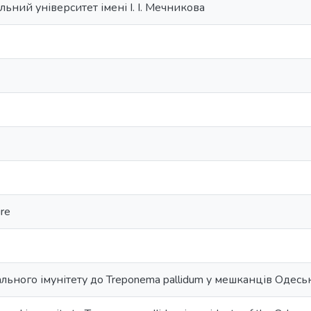
ьний університет імені І. І. Мечникова
ure
ьного імунітету до Treponema pallidum у мешканців Одеськ