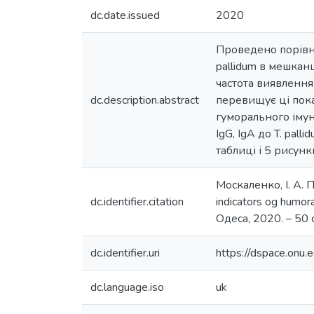
dc.date.issued
2020
Проведено порівня
pallidum в мешкан
частота виявлення 
dc.description.abstract
перевищує ці пока
гуморального імун
IgG, IgA до T. pa
таблиці і 5 рисун
Москаленко, І. А.
dc.identifier.citation
indicators og humor
Одеса, 2020. – 50 с
dc.identifier.uri
https://dspace.on
dc.language.iso
uk