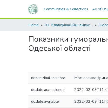
Communities & Collections
All of D
Home
01. Кваліфікаційні випускні роботи здобувачів вищої освіти
Біол
Показники гуморально
Одеської області
dc.contributor.author
Москаленко, Ірина
dc.date.accessioned
2022-02-09T11:4
dc.date.available
2022-02-09T11:4