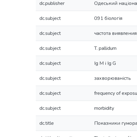
dc.publisher
Одеський націонал
dc.subject
091 біологія
dc.subject
частота виявления
dc.subject
T. pallidum
dc.subject
Ig M і Ig G
dc.subject
захворюваність
dc.subject
frequency of expos
dc.subject
morbidity
dc.title
Показники гуморал