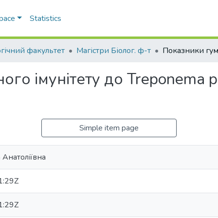
Space
Statistics
огічний факультет
Магістри Біолог. ф-т
го імунітету до Treponema p
Simple item page
 Анатоліївна
1:29Z
1:29Z