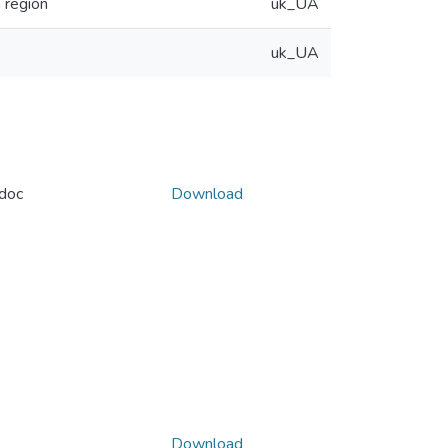
 region
uk_UA
uk_UA
doc
Download
Download