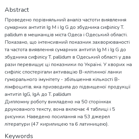
Abstract
Проведено порівняльний аналіз частоти виявлення
сумарних антитіл Ig M і Ig G до збудника сифілісу T.
pallidum в мешканців міста Одеса і Одеський області.
Показано, що інтенсивний показник захворюваності
та частота виявлення сумарних антитіл Ig M і Ig G до
збудника сифілісу T. pallidum в Одеський області у два
рази перевищує ці показники по Україні. У хворих на
сифіліс спостерігали активацію В-клітинної ланки
гуморального імунітету - збільшення кількості В-
лімфоцитів, яка призводила до підвищеної продукції
антитіл IgG, IgA до T. pallidum
Дипломну роботу викладено на 50 сторінках
друкованого тексту, вона включає 4 таблиці і 5
рисунки. Наведено посилання на 53 джерел
літератури (47 кирилицею та 6 латиницею).
Keywords