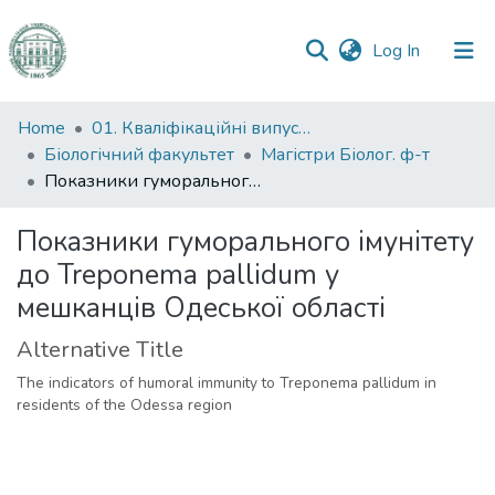
(current)
Log In
Communities
Home
01. Кваліфікаційні випускні роботи здобувачів вищої освіти
&
Біологічний факультет
Магістри Біолог. ф-т
Collections
Показники гуморального імунітету до Treponema pallidum у мешканців Одеської області
All of DSpace
Показники гуморального імунітету
до Treponema pallidum у
Statistics
мешканців Одеської області
Alternative Title
The indicators of humoral immunity to Treponema pallidum in
residents of the Odessa region