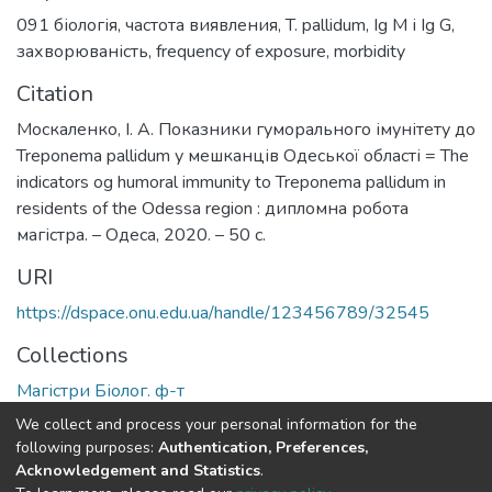
091 біологія
,
частота виявления
,
T. pallidum
,
Ig M і Ig G
,
захворюваність
,
frequency of exposure
,
morbidity
Citation
Москаленко, І. А. Показники гуморального імунітету до
Treponema pallidum у мешканців Одеської області = The
indicators og humoral immunity to Treponema pallidum in
residents of the Odessa region : дипломна робота
магістра. – Одеса, 2020. – 50 с.
URI
https://dspace.onu.edu.ua/handle/123456789/32545
Collections
Магістри Біолог. ф-т
We collect and process your personal information for the
Full item page
following purposes:
Authentication, Preferences,
Acknowledgement and Statistics
.