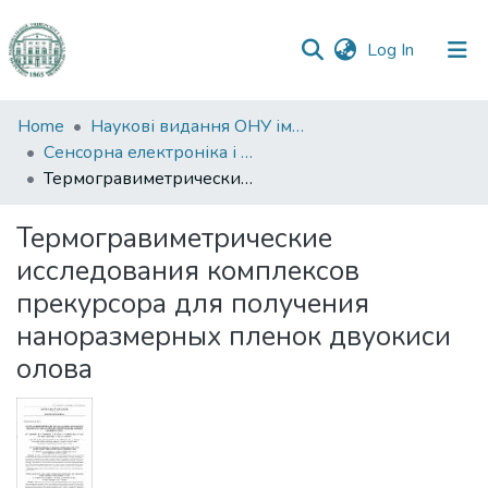
(current)
Log In
Communities
Home
Наукові видання ОНУ імені І. І. Мечникова
&
Сенсорна електроніка і мікросистемні технології
Collections
Термогравиметрические исследования комплексов прекурсора для получения наноразмерных пленок двуокиси олова
All of DSpace
Термогравиметрические
исследования комплексов
Statistics
прекурсора для получения
наноразмерных пленок двуокиси
олова