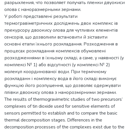
разрыхления, что позволяет получать пленки двуокиси
олова с наноразмерными зернами.
У роботі представлені результати
термогравіметричних досліджень двох комплекс ів
прекурсору двоокису олова для чутливих елементів
сенсорів, що дозволили встановити й зіставити
основні етапи їхнього розкладання. Розходження в
процесах розкладання комплексів обумовлені
розходженнями в їхньому складі, а саме, у наявності (у
комплексі № 1) або відсутності (у комплексі № 2)
молекул координованої води. При термічному
розкладанн і комплексу вода в його складі виконує
функцію його розпушення, що дозволяє одержувати
плівки двоокису олова з нанорозмірними зернами.
The results of thermogravimetric studies of two precursors’
complexes of tin dioxide used for sensitive elements of
sensors permitted to establish and to compare the basic
thermal decomposition stages. Differences in the
decomposition processes of the complexes exist due to the