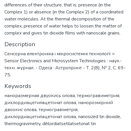
differences of their structure, that is: presence (in the
Complex 1) or absence (in the Complex 2) of a coordinated
water molecules. At the thermal decomposition of the
complex, presence of water helps to loosen the matter of
complex and gives tin dioxide films with nanoscale grains.
Description
Сенсорна електронiка i мiкросистемнi технологiї =
Sensor Electronics and Microsystem Technologies : наук.-
техн. журнал. - Одеса : Астропринт - Т. 2(8), № 2, С. 69-
75.
Keywords
наноразмерная двуокись олова
,
термогравиметрия
,
дихлордиацетилацетонат олова
,
нанорозмірний
двоокис олова
,
термогравіметрія
,
дихлордиацетилацетонат олова
,
nanosized tin dioxide
,
thermogravimetry
,
dihlordiatsetilatsetonat tin