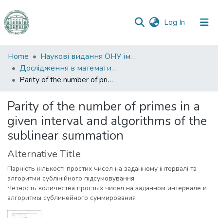
(current)
Log In
Communities
Home
Наукові видання ОНУ імені І. І. Мечникова
&
Дослiдження в математицi i механiцi
Collections
Parity of the number of primes in a given interval and algorithms of the sublinear summation
All of DSpace
Parity of the number of primes in a
given interval and algorithms of the
Statistics
sublinear summation
Alternative Title
Парність кількості простих чисел на заданному інтервалі та
алгоритми сублінійного підсумовування
Четность количества простых чисел на заданном интервале и
алгоритмы сублинейного суммирования