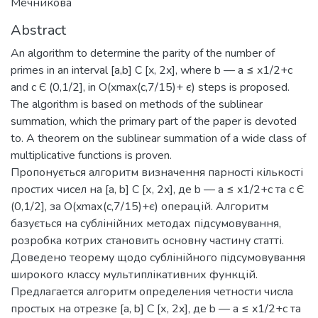
Мечникова
Abstract
An algorithm to determine the parity of the number of
primes in an interval [a,b] С [x, 2x], where b — a ≤ x1/2+c
and c Є (0,1/2], in O(xmax(c,7/15)+ є) steps is proposed.
The algorithm is based on methods of the sublinear
summation, which the primary part of the paper is devoted
to. A theorem on the sublinear summation of a wide class of
multiplicative functions is proven.
Пропонується алгоритм визначення парності кількості
простих чисел на [a, b] С [х, 2x], де b — а ≤ x1/2+с та с Є
(0,1/2], за O(xmах(с,7/15)+є) операцій. Алгоритм
базується на сублінійних методах підсумовування,
розробка котрих становить основну частину статті.
Доведено теорему щодо сублінійного підсумовування
широкого классу мультиплікативних функцій.
Предлагается алгоритм определения четности числа
простых на отрезке [a, b] С [х, 2x], де b — а ≤ x1/2+с та