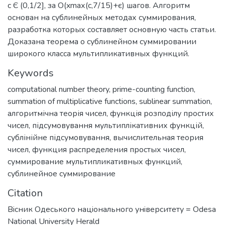
с Є (0,1/2], за O(xmах(с,7/15)+є) шагов. Алгоритм
основан на сублинейных методах суммирования,
разработка которых составляет основную часть статьи.
Доказана теорема о сублинейном суммировании
широкого класса мультипликативных функций.
Keywords
computational number theory
,
prime-counting function
,
summation of multiplicative functions
,
sublinear summation
,
алгоритмічна теорія чисел
,
функція розподілу простих
чисел
,
підсумовування мультиплікативних функцій
,
сублінійне підсумовування
,
вычислительная теория
чисел
,
функция распределения простых чисел
,
суммирование мультипликативных функций
,
сублинейное суммирование
Citation
Вiсник Одеського нацiонального унiверситету = Odesa
National University Herald