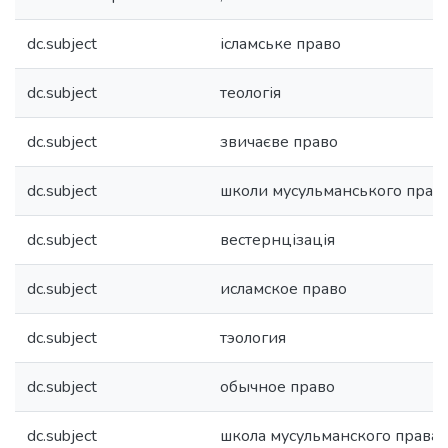
dc.subject
ісламське право
dc.subject
теологія
dc.subject
звичаєве право
dc.subject
школи мусульманського прав
dc.subject
вестернцізація
dc.subject
исламское право
dc.subject
тэология
dc.subject
обычное право
dc.subject
школа мусульманского права