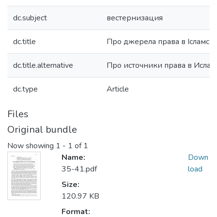
dc.subject
вестернизация
dc.title
Про джерела права в Ісламсь
dc.title.alternative
Про источники права в Исла
dc.type
Article
Files
Original bundle
Now showing
1 - 1 of 1
Name:
Down
35-41.pdf
load
Size:
120.97 KB
Format: