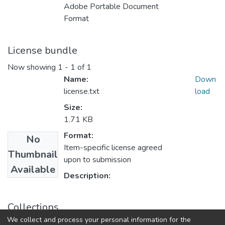
Adobe Portable Document
Format
License bundle
Now showing
1 - 1 of 1
Name:
Down
license.txt
load
Size:
1.71 KB
Format:
No
Item-specific license agreed
Thumbnail
upon to submission
Available
Description:
Collections
We collect and process your personal information for the
Правова держава