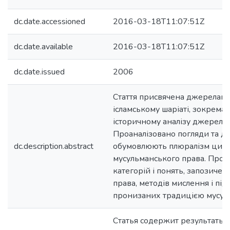
dc.date.accessioned
2016-03-18T11:07:51Z
dc.date.available
2016-03-18T11:07:51Z
dc.date.issued
2006
Стаття присвячена джерелам 
ісламському шаріаті, зокрема
історичному аналізу джерел і
Проаналізовано погляди та ду
dc.description.abstract
обумовлюють плюралізм цих
мусульманського права. Проп
категорій і понять, запозичен
права, методів мислення і під
пронизаних традицією мусуль
Статья содержит результаты 