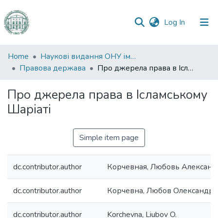
(current)
Log In
Communities
Home
Наукові видання ОНУ імені І. І. Мечникова
&
Правова держава
Про джерела права в Ісламському Шаріаті
Collections
Про джерела права в Ісламському
All of DSpace
Шаріаті
Statistics
Simple item page
dc.contributor.author
Корчевная, Любовь Алексан
dc.contributor.author
Корчевна, Любов Олександрi
dc.contributor.author
Korchevna, Liubov O.