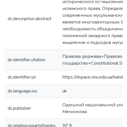
исторического ос¬мысления 
исламского права. Определенн
современных мусульманских 
dc.description.abstract
является многовекторным. В
необходимость объединения
положений западного права 
мышления и подходов мусуль
Правова держава=Правовое
dc.identifier.citation
государство=Сonstitutional Sta
dc.identifier.uri
https://dspace.onu.edu.ua/han
dc.language.iso
uk
Одеський національний універс
dc.publisher
Мечникова
dc.relation.ispartofseries
;№ 9.