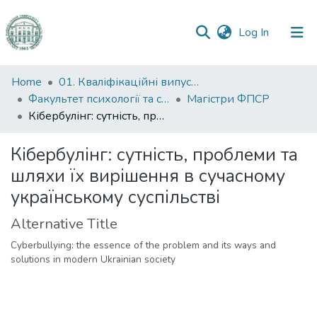
(current)
Log In
Communities
Home
01. Кваліфікаційні випускні роботи здобувачів вищої освіти
&
Факультет психології та соціальної роботи
Магістри ФПСР
Collections
Кібербулінг: сутність, проблеми та шляхи їх вирішення в сучасному українському суспільстві
All of DSpace
Кібербулінг: сутність, проблеми та
шляхи їх вирішення в сучасному
Statistics
українському суспільстві
Alternative Title
Cyberbullying: the essence of the problem and its ways and
solutions in modern Ukrainian society