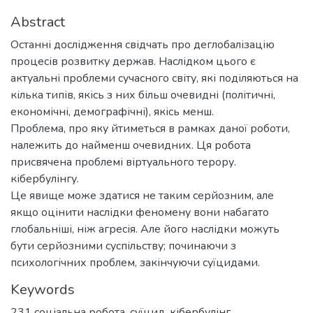
Abstract
Останні дослідження свідчать про деглобалізацію
процесів розвитку держав. Наслідком цього є
актуальні проблеми сучасного світу, які поділяються на
кілька типів, якісь з них більш очевидні (політичні,
економічні, демографічні), якісь менш.
Проблема, про яку йтиметься в рамках даної роботи,
належить до найменш очевидних. Ця робота
присвячена проблемі віртуального терору.
кібербулінгу.
Це явище може здатися не таким серйозним, але
якщо оцінити наслідки феномену вони набагато
глобальніші, ніж агресія. Але його наслідки можуть
бути серйозними суспільству; починаючи з
психологічних проблем, закінчуючи суїцидами.
Keywords
231 соціальна робота
,
суїцид
,
кібербулінг
,