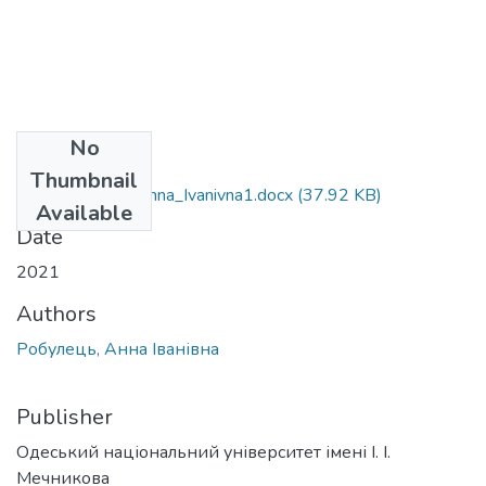
No
Files
Thumbnail
231_Robulets_Anna_Ivanivna1.docx
(37.92 KB)
Available
Date
2021
Authors
Робулець, Анна Іванівна
Publisher
Одеський національний університет імені І. І.
Мечникова