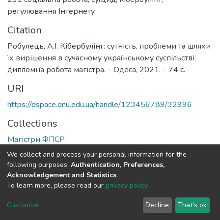
регулювання Інтернету
Citation
Робулець, А.І. Кібербулінг: сутність, проблеми та шляхи
їх вирішення в сучасному українському суспільстві:
дипломна робота магістра. – Одеса, 2021. – 74 с.
URI
https://dspace.onu.edu.ua/handle/123456789/32996
Collections
Магістри ФПСР
We collect and process your personal information for the
Full item page
following purposes:
Authentication, Preferences,
Acknowledgement and Statistics
.
To learn more, please read our
privacy policy
.
DSpace software
copyright © 2009-2026
LYRASIS
Cookie
Privacy
End User
Send
Customize
Decline
That's ok
settings
policy
Agreement
Feedback