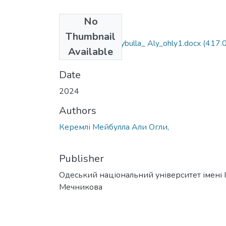
No
Files
Thumbnail
103_Keremli_Meybulla_ Aly_оhly1.docx
(417.
Available
KB)
Date
2024
Authors
Керемлі Мейбулла Али Огли,
Publisher
Одеський національний університет імені І. 
Мечникова