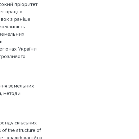
сокий пріоритет
ет праці в
овок з раніше
 можливість
 земельних
ь
егіонах України
агрозливого
ання земельних
и
,
методи
фонду сільських
f the structure of
luve : кваліфікаційна