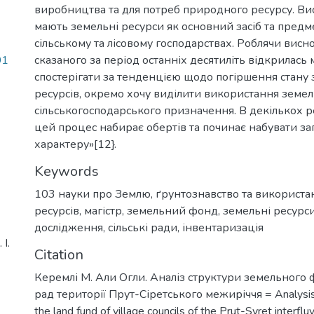
виробництва та для потреб природного ресурсу. Ви
мають земельні ресурси як основний засіб та предм
сільському та лісовому господарствах. Роблячи висн
01
сказаного за період останніх десятиліть відкрилась
спостерігати за тенденцією щодо погіршення стану
ресурсів, окремо хочу виділити використання земел
сільськогосподарського призначення. В декількох р
цей процес набирає обертів та починає набувати з
характеру»[12}.
Keywords
103 науки про Землю
,
ґрунтознавство та використ
ресурсів
,
магістр
,
земельний фонд
,
земельні ресурс
дослідження
,
сільські ради
,
інвентаризація
І.
Citation
Керемлі М. Али Огли. Аналіз структури земельного 
рад території Прут-Сіретського межиріччя = Analysis o
the land fund of village councils of the Prut-Syret interf