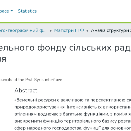
Space
Statistics
Геолого-географічний факультет
Магістри ГГФ
ельного фонду сільських рад 
чя
ouncils of the Prut-Syret interfluve
Abstract
«Земельні ресурси є важливою та перспективною с
природокористування. Інтенсивність їх використанн
втіленням водночас з багатьма функціями, з поміж 
виокремити функцію територіального базису розта
сфер народного господарства, функції для основног