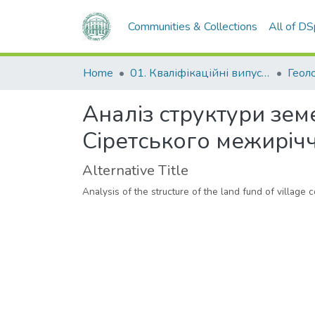
Communities & Collections
All of D
Home
01. Кваліфікаційні випускні роботи здобувачів вищої освіти
Аналіз структури зем
Сіретського межиріч
Alternative Title
Analysis of the structure of the land fund of village c