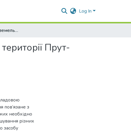
Log In
Аналіз структури земельного фонду сільських рад території Прут-Сіретського межиріччя
території Прут-
кладовою
я пов‘язане з
яких необхідно
шування різних
о засобу