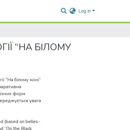
Log In
ІЇ “НА БІЛОМУ
ії “На білому коні”
 наративна
різних форм
середжується увага
ted (based on belles-
d “On the Black