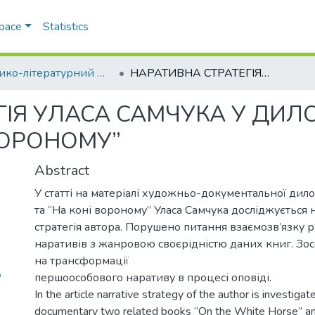
Space
Statistics
Історико-літературний журнал
НАРАТИВНА СТРАТЕГІЯ УЛАСА САМЧУКА У ДИЛОГІЇ “НА БІЛОМУ КОНІ” ТА “НА КОНІ ВОРОНОМУ”
ІЯ УЛАСА САМЧУКА У ДИЛОГ
 ВОРОНОМУ”
Abstract
У статті на матеріалі художньо-документальної дилог
та “На коні вороному” Уласа Самчука досліджується
стратегія автора. Порушено питання взаємозв’язку 
наративів з жанровою своєрідністю даних книг. Зо
на трансформації
8
першоособового наративу в процесі оповіді.
In the article narrative strategy of the author is investiga
documentary two related books “On the White Horse” an