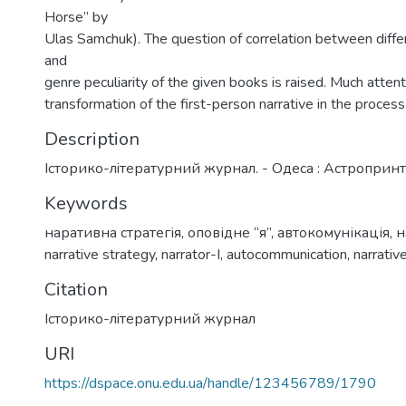
Horse” by
Ulas Samchuk). The question of correlation between diffe
and
genre peculiarity of the given books is raised. Much attent
transformation of the first-person narrative in the process 
Description
Iсторико-лiтературний журнал. - Одеса : Астропринт
Keywords
наративна стратегія
,
оповідне “я”
,
автокомунікація
,
н
narrative strategy
,
narrator-I
,
autocommunication
,
narrativ
Citation
Iсторико-лiтературний журнал
URI
https://dspace.onu.edu.ua/handle/123456789/1790