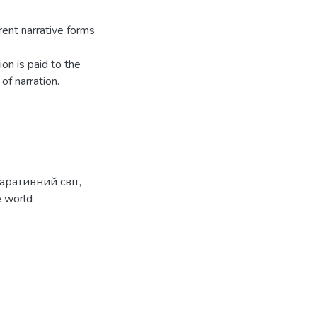
rent narrative forms
ion is paid to the
of narration.
аративний світ
,
e world