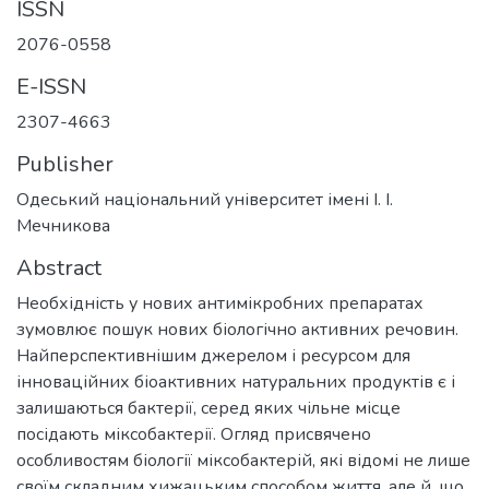
ISSN
2076-0558
E-ISSN
2307-4663
Publisher
Одеський національний університет імені І. І.
Мечникова
Abstract
Необхідність у нових антимікробних препаратах
зумовлює пошук нових біологічно активних речовин.
Найперспективнішим джерелом і ресурсом для
інноваційних біоактивних натуральних продуктів є і
залишаються бактерії, серед яких чільне місце
посідають міксобактерії. Огляд присвячено
особливостям біології міксобактерій, які відомі не лише
своїм складним хижацьким способом життя, але й, що