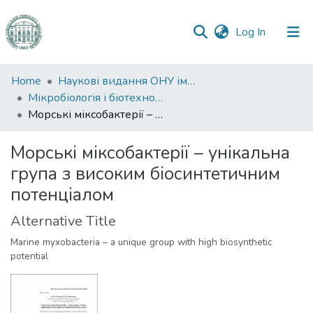
(current)
Log In
Communities
Home
Наукові видання ОНУ імені І. І. Мечникова
&
Мікробіологія і біотехнологія
Collections
Морські міксобактерії – унікальна група з високим біосинтетичним потенціалом
All of DSpace
Морські міксобактерії – унікальна
група з високим біосинтетичним
Statistics
потенціалом
Alternative Title
Marine myxobacteria – a unique group with high biosynthetic
potential