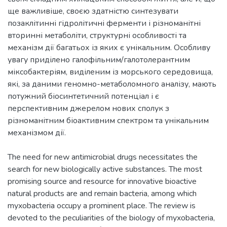
ще важливіше, своєю здатністю синтезувати
позаклітинні гідролітичні ферменти і різноманітні
вторинні метаболіти, структурні особливості та
механізм дії багатьох із яких є унікальним. Особливу
увагу приділено галофільним/галотолерантним
міксобактеріям, виділеним із морського середовища,
які, за даними геномно-метаболомного аналізу, мають
потужний біосинтетичний потенціал і є
перспективним джерелом нових сполук з
різноманітним біоактивним спектром та унікальним
The need for new antimicrobial drugs necessitates the
search for new biologically active substances. The most
promising source and resource for innovative bioactive
natural products are and remain bacteria, among which
myxobacteria occupy a prominent place. The review is
devoted to the peculiarities of the biology of myxobacteria,