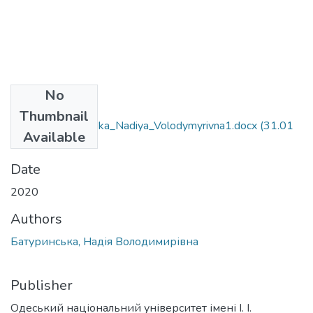
No
Files
Thumbnail
035.04_Baturyns'ka_Nadiya_Volodymyrivna1.docx
(31.01
Available
KB)
Date
2020
Authors
Батуринська, Надія Володимирівна
Publisher
Одеський національний університет імені І. І.