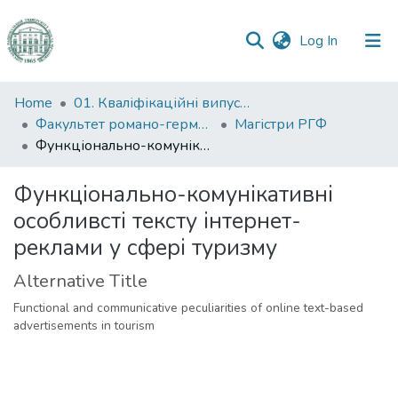
(current)
Log In
Communities
Home
01. Кваліфікаційні випускні роботи здобувачів вищої освіти
&
Факультет романо-германської філології
Магістри РГФ
Collections
Функціонально-комунікативні особливсті тексту інтернет-реклами у сфері туризму
All of DSpace
Функціонально-комунікативні
особливсті тексту інтернет-
Statistics
реклами у сфері туризму
Alternative Title
Functional and communicative peculiarities of online text-based
advertisements in tourism