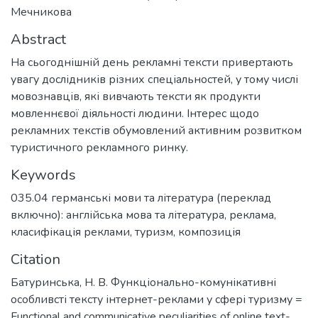
Мечникова
Abstract
На сьогоднішній день рекламні тексти привертають
увагу дослідників різних спеціальностей, у тому числі
мовознавців, які вивчають тексти як продукти
мовленнєвої діяльності людини. Інтерес щодо
рекламних текстів обумовлений активним розвитком
туристичного рекламного ринку.
Keywords
035.04 германські мови та література (переклад
включно): англійська мова та література
,
реклама
,
класифікація реклами
,
туризм
,
композиція
Citation
Батуринська, Н. В. Функціонально-комунікативні
особливсті тексту інтернет-реклами у сфері туризму =
Functional and communicative peculiarities of online text-