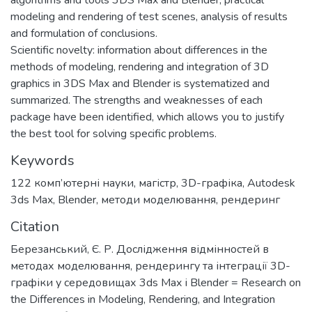
algorithms and tools 3DS Max and Blender, practical
modeling and rendering of test scenes, analysis of results
and formulation of conclusions.
Scientific novelty: information about differences in the
methods of modeling, rendering and integration of 3D
graphics in 3DS Max and Blender is systematized and
summarized. The strengths and weaknesses of each
package have been identified, which allows you to justify
the best tool for solving specific problems.
Keywords
122 комп’ютерні науки
,
магістр
,
3D-графіка
,
Autodesk
3ds Max
,
Blender
,
методи моделювання
,
рендеринг
Citation
Березанський, Є. Р. Дослідження відмінностей в
методах моделювання, рендерингу та інтеграції 3D-
графіки у середовищах 3ds Max і Blender = Research on
the Differences in Modeling, Rendering, and Integration