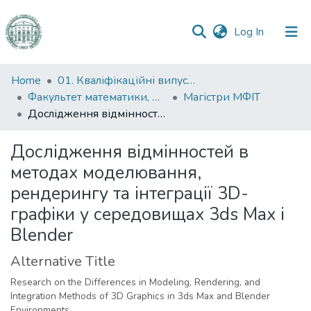
(current)
Log In
Communities
Home
01. Кваліфікаційні випускні роботи здобувачів вищої освіти
&
Факультет математики, фізики та інформаційних технологій
Магістри МФІТ
Collections
Дослідження відмінностей в методах моделювання, рендерингу та інтеграції 3D-графіки у середовищах 3ds Max і Blender
All of DSpace
Дослідження відмінностей в
методах моделювання,
Statistics
рендерингу та інтеграції 3D-
графіки у середовищах 3ds Max і
Blender
Alternative Title
Research on the Differences in Modeling, Rendering, and
Integration Methods of 3D Graphics in 3ds Max and Blender
Environments