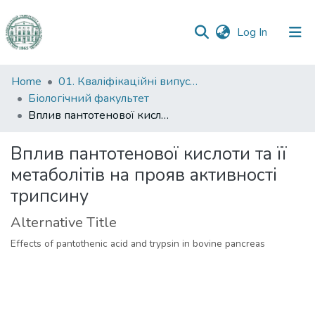
(current)
Log In
Communities
Home
01. Кваліфікаційні випускні роботи здобувачів вищої освіти
&
Біологічний факультет
Collections
Вплив пантотенової кислоти та її метаболітів на прояв активності трипсину
All of DSpace
Вплив пантотенової кислоти та її
метаболітів на прояв активності
Statistics
трипсину
Alternative Title
Effects of pantothenic acid and trypsin in bovine pancreas