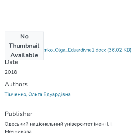
No
Files
Thumbnail
6.040102_Timchenko_Olga_Eduardivna1.docx
(36.02 KB)
Available
Date
2018
Authors
Тімченко, Ольга Едуардівна
Publisher
Одеський національний університет імені І. І.
Мечникова