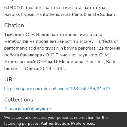
6.040102 біологія
,
пантоєва кислота
,
пантотенат
натрію
,
trypsin
,
Pantothenic Acid
,
Pantothenate Sodium
Citation
Тімченко, О. Е. Вплив пантотенової кислоти та її
метаболітів на прояв активності трипсину = Effects of
pantothenic acid and trypsin in bovine pancreas : дипломна
робота бакалавра / О. Е. Тімченко; наук. кер. О. М.
Андрієвський; ОНУ ім. І.І. Мечникова, Біол. ф-т, Каф.
біохімії. – Одеса, 2018. – 38 с.
URI
https://dspace.onu.edu.ua/handle/123456789/21533
Collections
Біологічний факультет
We collect and process your personal information for the
Full item page
following purposes:
Authentication, Preferences,