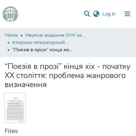
(current)
Log In
Communities
Home
Наукові видання ОНУ імені І. І. Мечникова
&
Історико-літературний журнал
Collections
“Поезія в прозі” кінця xix - початку XX століття: проблема жанрового визначення
All of DSpace
“Поезія в прозі” кінця xix - початку
XX століття: проблема жанрового
Statistics
визначення
Files