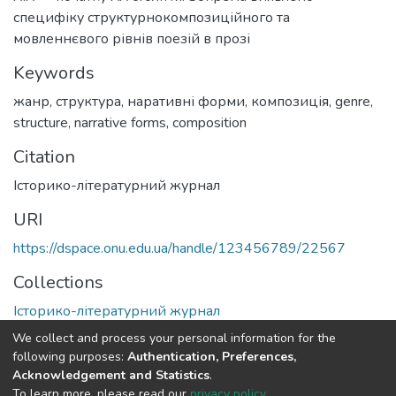
специфіку структурнокомпозиційного та
мовленнєвого рівнів поезій в прозі
Keywords
жанр
,
структура
,
наративні форми
,
композиція
,
genre
,
structure
,
narrative forms
,
composition
Citation
Історико-літературний журнал
URI
https://dspace.onu.edu.ua/handle/123456789/22567
Collections
Історико-літературний журнал
We collect and process your personal information for the
Full item page
following purposes:
Authentication, Preferences,
Acknowledgement and Statistics
.
To learn more, please read our
privacy policy
.