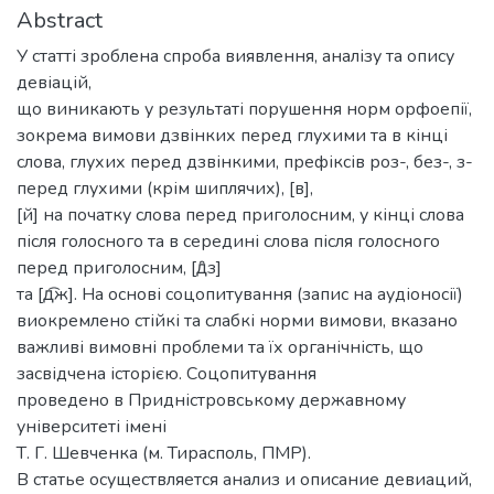
Abstract
У статті зроблена спроба виявлення, аналізу та опису
девіацій,
що виникають у результаті порушення норм орфоепії,
зокрема вимови дзвінких перед глухими та в кінці
слова, глухих перед дзвінкими, префіксів роз-, без-, з-
перед глухими (крім шиплячих), [в],
[й] на початку слова перед приголосним, у кінці слова
після голосного та в середині слова після голосного
перед приголосним, [д̑з]
та [д͡ж]. На основі соцопитування (запис на аудіоносії)
виокремлено стійкі та слабкі норми вимови, вказано
важливі вимовні проблеми та їх органічність, що
засвідчена історією. Соцопитування
проведено в Придністровському державному
університеті імені
Т. Г. Шевченка (м. Тирасполь, ПМР).
В статье осуществляется анализ и описание девиаций,