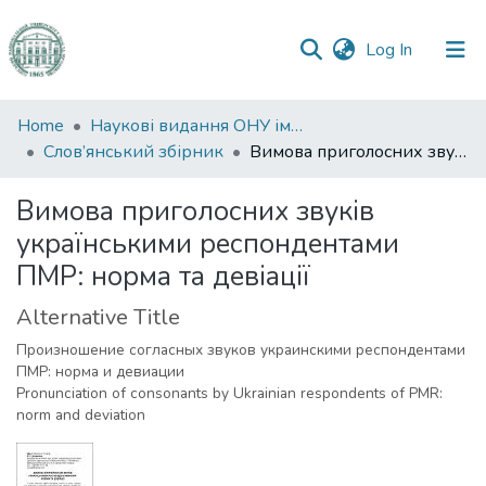
(current)
Log In
Communities
Home
Наукові видання ОНУ імені І. І. Мечникова
&
Слов’янський збірник
Вимова приголосних звуків українськими респондентами ПМР: норма та девіації
Collections
Вимова приголосних звуків
All of DSpace
українськими респондентами
ПМР: норма та девіації
Statistics
Alternative Title
Произношение согласных звуков украинскими респондентами
ПМР: норма и девиации
Pronunciation of consonants by Ukrainian respondents of PMR:
norm and deviation