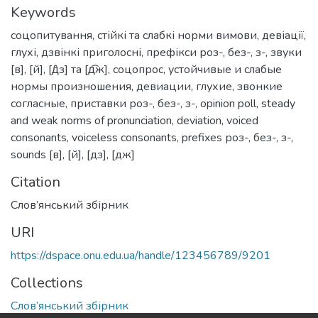
Keywords
соцопитування
,
стійкі та слабкі норми вимови
,
девіації
,
глухі
,
дзвінкі приголосні
,
префікси роз-, без-, з-
,
звуки
[в], [й], [д̑з] та [д͡ж]
,
соцопрос
,
устойчивые и слабые
нормы произношения
,
девиации
,
глухие
,
звонкие
согласные
,
приставки роз-, без-, з-
,
opinion poll
,
steady
and weak norms of pronunciation
,
deviation
,
voiced
consonants
,
voiceless consonants
,
prefixes роз-, без-, з-
,
sounds [в], [й], [дз], [дж]
Citation
Слов’янський збірник
URI
https://dspace.onu.edu.ua/handle/123456789/9201
Collections
Слов’янський збірник