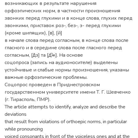
возникающих в результате нарушения
орфоэпических норм, в частности произношения
звонких перед глухими и в конце слова, глухих перед
звонкими, приставок роз-, без-, з- перед глухими
(кроме шипящих), [в], [й]
в начале слова перед согласным, в конце слова после
гласного и в середине слова после гласного перед
согласным, [д̑з] та [д͡ж]. На основе
соцопроса (запись на аудионосителе) выделены
устойчивые и слабые нормы произношения, указаны
важные орфоэпические проблемы.
Соцопрос проведен в Приднестровском
государственном университете имени Т. Г. Шевченко
(г. Тирасполь, ПМР).
The article attempts to identify, analyze and describe the
deviations
that result from violations of orthoepic norms, in particular
while pronouncing
voiced consonants in front of the voiceless ones and at the