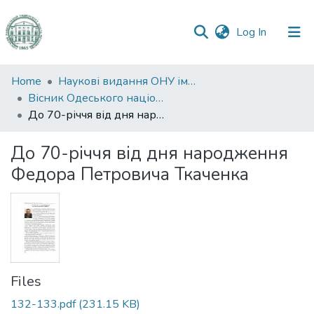
(current)
Log In
Communities
Home
Наукові видання ОНУ імені І. І. Мечникова
&
Вісник Одеського національного університету. Біологія
Collections
До 70-річчя від дня народження Федора Петровича Ткаченка
All of DSpace
До 70-річчя від дня народження
Федора Петровича Ткаченка
Statistics
Files
132-133.pdf
(231.15 KB)