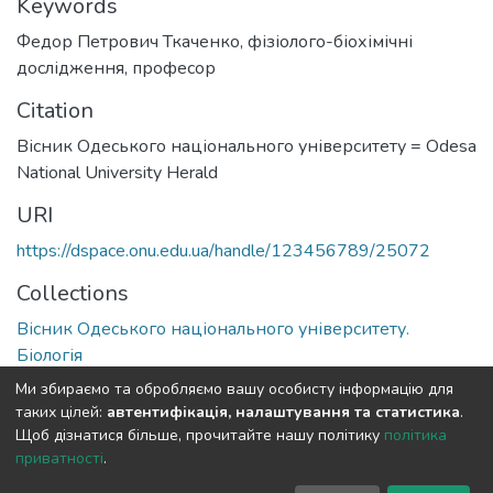
Keywords
Федор Петрович Ткаченко
,
фізіолого-біохімічні
дослідження
,
професор
Citation
Вісник Одеського національного університету = Odesa
National University Herald
URI
https://dspace.onu.edu.ua/handle/123456789/25072
Collections
Вісник Одеського національного університету.
Біологія
Ми збираємо та обробляємо вашу особисту інформацію для
Full item page
таких цілей:
автентифікація, налаштування та статистика
.
Щоб дізнатися більше, прочитайте нашу політику
політика
приватності
.
DSpace software
copyright © 2009-2026
LYRASIS