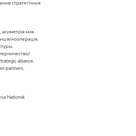
ання стратегічних
,
асиметрія між
нція/кооперація
,
ктуры
,
перничество/
trategic alliance
,
n partners
,
sa National