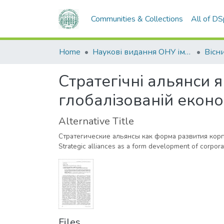
Communities & Collections
All of D
Home
Наукові видання ОНУ імені І. І. Мечникова
Стратегічні альянси 
глобалізованій еконо
Alternative Title
Стратегические альянсы как форма развития кор
Strategic alliances as a form development of corpora
Files