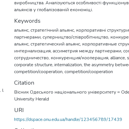
виробництва. Аналізуються особливості функціонув
альянсів у глобалізованій економіці.
Keywords
альянс
,
стратегічний альянс
,
корпоративні структури
партнерами
,
суперництво/співробітництво
,
конкуре
альянс
,
стратегический альянс
,
корпоративные стру
интернализация
,
ассиметрия между партнерами
,
со
сотрудничество
,
конкуренция/кооперация
,
alliance
,
s
corporate structure
,
internalization
,
the asymmetry betwee
competition/cooperation
,
competition/cooperation
Citation
І.
Вісник Одеського національного університету = Ode
University Herald
URI
https://dspace.onu.edu.ua/handle/123456789/17439