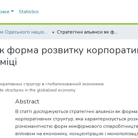
Space
Statistics
Вісник Одеського національного університету. Економіка
Стратегічні альянси як форма розвитку корпоративних структур у глобалізованій економіці
як форма розвитку корпорати
міці
поративных структур в глобализованной экономике
te structures in the globalized economy
Abstract
В статті досліджуються стратегічні альянси як форм
корпоративних структур, яка характеризується роз
різноманітністю форм міжфірмового співробітницт
впливом на економіку, концентрацію і монополізац