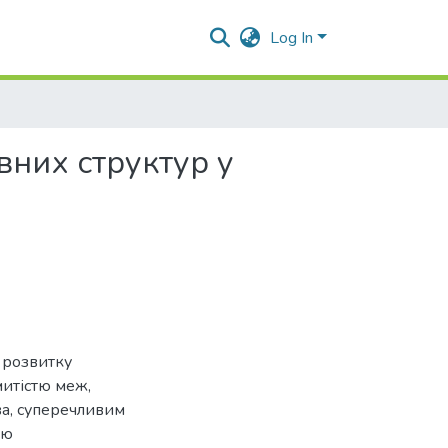
Log In
вних структур у
а розвитку
митістю меж,
ва, суперечливим
ію