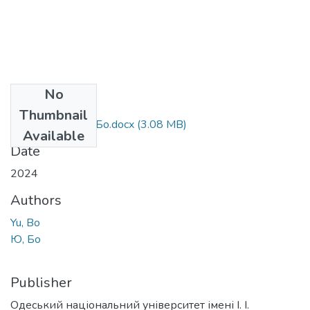
No
Files
Thumbnail
073_Yu Bo - Юй Бо.docx
(3.08 MB)
Available
Date
2024
Authors
Yu, Bo
Ю, Бо
Publisher
Одеський національний університет імені І. І.