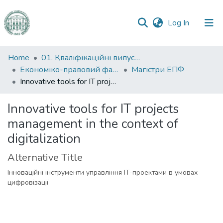
(current)
Log In
Communities
Home
01. Кваліфікаційні випускні роботи здобувачів вищої освіти
&
Економіко-правовий факультет
Магістри ЕПФ
Collections
Innovative tools for IT projects management in the context of digitalization
All of DSpace
Innovative tools for IT projects
management in the context of
Statistics
digitalization
Alternative Title
Інноваційні інструменти управління IT-проектами в умовах
цифровізації