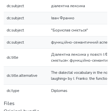
dc.subject
діалектна лексика
dc.subject
Іван Франко
dc.subject
"Борислав сміється"
dc.subject
функційно-семантичний аспек
Діалектна лексика у повісті І.Ф
dc.title
сміється»: функційно-семантич
The dialectal vocabulary in the nov
dc.title.alternative
laughing» by I. Franko: the functio
dc.type
Diplomas
Files