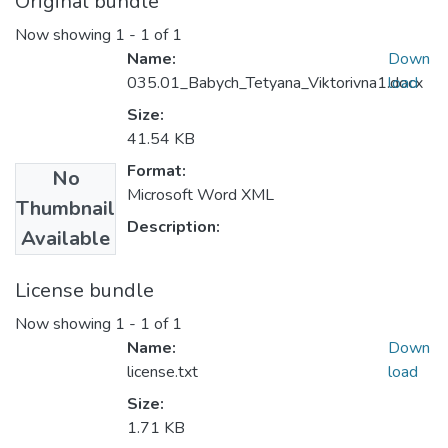
Original bundle
Now showing
1 - 1 of 1
Name:
Down
035.01_Babych_Tetyana_Viktorivna1.docx
load
Size:
41.54 KB
Format:
No
Microsoft Word XML
Thumbnail
Description:
Available
License bundle
Now showing
1 - 1 of 1
Name:
Down
license.txt
load
Size:
1.71 KB